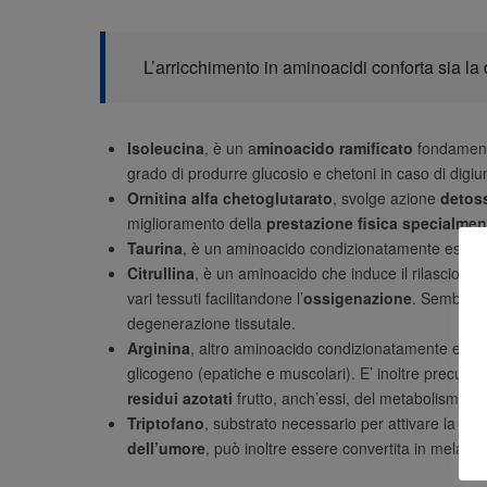
L’arricchimento in aminoacidi conforta sia l
Isoleucina
, è un a
minoacido ramificato
fondamenta
grado di produrre glucosio e chetoni in caso di digiu
Ornitina alfa chetoglutarato
, svolge azione
detos
miglioramento della
prestazione fisica specialment
Taurina
, è un aminoacido condizionatamente essenzi
Citrullina
, è un aminoacido che induce il rilascio de
vari tessuti facilitandone l’
ossigenazione
. Sembra i
degenerazione tissutale.
Arginina
, altro aminoacido condizionatamente esse
glicogeno (epatiche e muscolari). E’ inoltre precurs
residui azotati
frutto, anch’essi, del metabolismo pr
Triptofano
, substrato necessario per attivare la
sin
dell’umore
, può inoltre essere convertita in melatoni