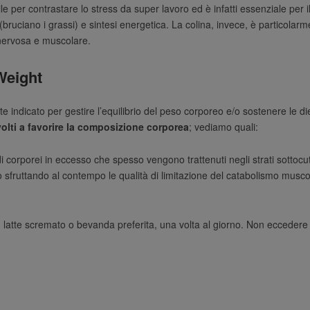
ile per contrastare lo stress da super lavoro ed è infatti essenziale per
 (bruciano i grassi) e sintesi energetica. La colina, invece, è particola
 nervosa e muscolare.
Weight
indicato per gestire l’equilibrio del peso corporeo e/o sostenere le diete
volti a favorire la composizione corporea
; vediamo quali:
i corporei in eccesso che spesso vengono trattenuti negli strati sottocuta
so sfruttando al contempo le qualità di limitazione del catabolismo mus
latte scremato o bevanda preferita, una volta al giorno. Non eccedere 