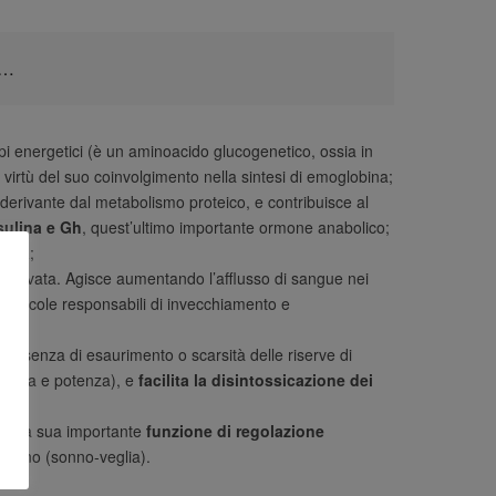
è…
i energetici (è un aminoacido glucogenetico, ossia in
n virtù del suo coinvolgimento nella sintesi di emoglobina;
erivante dal metabolismo proteico, e contribuisce al
sulina e Gh
, quest’ultimo importante ormone anabolico;
emia
;
po elevata. Agisce aumentando l’afflusso di sangue nei
molecole responsabili di invecchiamento e
presenza di esaurimento o scarsità delle riserve di
losiva e potenza), e
facilita la disintossicazione dei
per la sua importante
funzione di regolazione
cadiano (sonno-veglia).