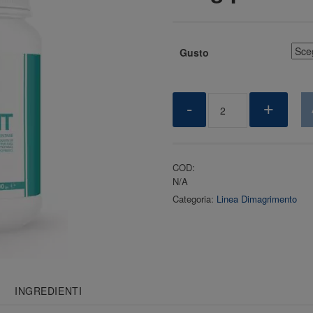
Gusto
Quantity
-
+
COD:
N/A
Categoria:
Linea Dimagrimento
INGREDIENTI