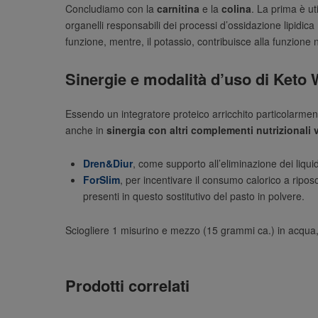
Concludiamo con la
carnitina
e la
colina
. La prima è ut
organelli responsabili dei processi d’ossidazione lipidica
funzione, mentre, il potassio, contribuisce alla funzione
Sinergie e modalità d’uso di Keto 
Essendo un integratore proteico arricchito particolarmente 
anche in
sinergia con altri complementi nutrizionali 
Dren&Diur
, come supporto all’eliminazione dei liquid
ForSlim
, per incentivare il consumo calorico a ripo
presenti in questo sostitutivo del pasto in polvere.
Sciogliere 1 misurino e mezzo (15 grammi ca.) in acqua, 
Prodotti correlati