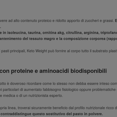
lvere ad alto contenuto proteico e ridotto apporto di zuccheri e grassi.
E
.
e in isoleucina, taurina, ornitina akg, citrullina, arginina, triptofa
ntenimento del tessuto magro e la composizione corporea (rappo
asti principali, Keto Weight può fornire al corpo tutto il substrato pla
 con proteine e aminoacidi biodisponibili
odotto è doveroso ricordare come lo stesso non debba essere inteso come
i particolari di aumentato fabbisogno fisiologico oppure problematiche 
ne medica o di un nutrizionista esperto.
pria linea, troverai sicuramente beneficio dal profilo nutrizionale ricco 
 contraddistingue questo sostitutivo del pasto in polvere.