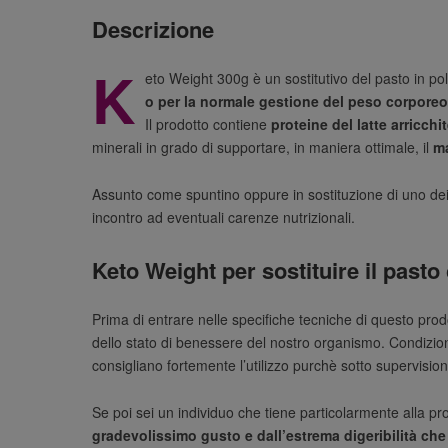
Descrizione
K
eto Weight 300g è un sostitutivo del pasto in po
o per la normale gestione del peso corporeo
Il prodotto contiene
proteine del latte arricchit
minerali in grado di supportare, in maniera ottimale, il
ma
Assunto come spuntino oppure in sostituzione di uno dei p
incontro ad eventuali carenze nutrizionali.
Keto Weight per sostituire il pasto
Prima di entrare nelle specifiche tecniche di questo pr
dello stato di benessere del nostro organismo. Condizion
consigliano fortemente l’utilizzo purchè sotto supervisio
Se poi sei un individuo che tiene particolarmente alla pro
gradevolissimo gusto e dall’estrema digeribilità che