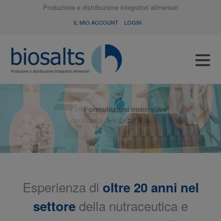
Produzione e distribuzione integratori alimentari
IL MIO ACCOUNT
LOGIN
Integratori alimentari
Formulazioni innovative
certificati di alta qualità
Esperienza di
oltre 20 anni nel
della nutraceutica e
settore