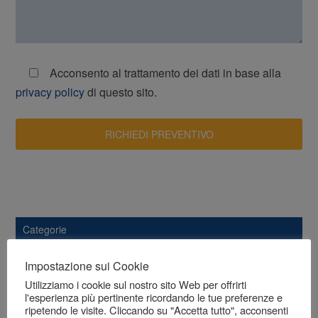
Acconsento al trattamento dei dati in base alla
privacy policy
di questo sito.
Categorie
Impostazione sui Cookie
Fitoterapici
Utilizziamo i cookie sul nostro sito Web per offrirti
l'esperienza più pertinente ricordando le tue preferenze e
Integratori per lo Sport
ripetendo le visite. Cliccando su "Accetta tutto", acconsenti