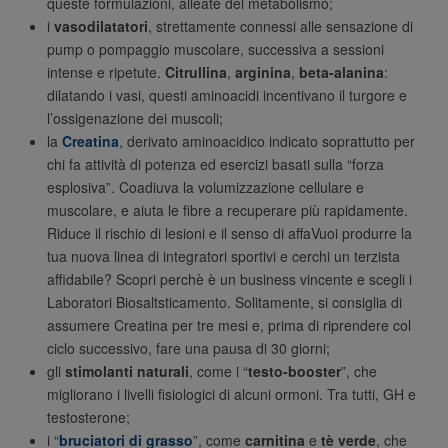
queste formulazioni, alleate del metabolismo;
i
vasodilatatori
, strettamente connessi alle sensazione di
pump o pompaggio muscolare, successiva a sessioni
intense e ripetute.
Citrullina
,
arginina
,
beta-alanina
:
dilatando i vasi, questi aminoacidi incentivano il turgore e
l’ossigenazione dei muscoli;
la
Creatina
, derivato aminoacidico indicato soprattutto per
chi fa attività di potenza ed esercizi basati sulla “forza
esplosiva”. Coadiuva la volumizzazione cellulare e
muscolare, e aiuta le fibre a recuperare più rapidamente.
Riduce il rischio di lesioni e il senso di affaVuoi produrre la
tua nuova linea di integratori sportivi e cerchi un terzista
affidabile? Scopri perchè è un business vincente e scegli i
Laboratori Biosaltsticamento. Solitamente, si consiglia di
assumere Creatina per tre mesi e, prima di riprendere col
ciclo successivo, fare una pausa di 30 giorni;
gli
stimolanti naturali
, come i “
testo-booster
”, che
migliorano i livelli fisiologici di alcuni ormoni. Tra tutti, GH e
testosterone;
i “
bruciatori di grasso
”, come
carnitina
e
tè verde
, che