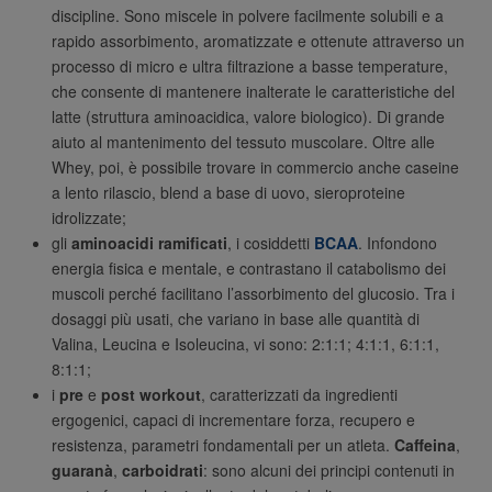
discipline. Sono miscele in polvere facilmente solubili e a
rapido assorbimento, aromatizzate e ottenute attraverso un
processo di micro e ultra filtrazione a basse temperature,
che consente di mantenere inalterate le caratteristiche del
latte (struttura aminoacidica, valore biologico). Di grande
aiuto al mantenimento del tessuto muscolare. Oltre alle
Whey, poi, è possibile trovare in commercio anche caseine
a lento rilascio, blend a base di uovo, sieroproteine
idrolizzate;
gli
aminoacidi ramificati
, i cosiddetti
BCAA
. Infondono
energia fisica e mentale, e contrastano il catabolismo dei
muscoli perché facilitano l’assorbimento del glucosio. Tra i
dosaggi più usati, che variano in base alle quantità di
Valina, Leucina e Isoleucina, vi sono: 2:1:1; 4:1:1, 6:1:1,
8:1:1;
i
pre
e
post workout
, caratterizzati da ingredienti
ergogenici, capaci di incrementare forza, recupero e
resistenza, parametri fondamentali per un atleta.
Caffeina
,
guaranà
,
carboidrati
: sono alcuni dei principi contenuti in