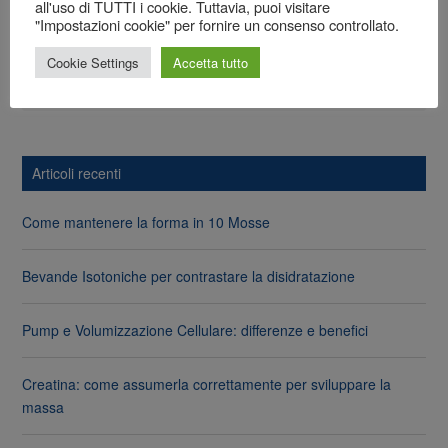
all'uso di TUTTI i cookie. Tuttavia, puoi visitare
"Impostazioni cookie" per fornire un consenso controllato.
News
Cookie Settings
Accetta tutto
Nutraceutici
Articoli recenti
Come mantenere la forma in 10 Mosse
Bevande Isotoniche per contrastare la disidratazione
Pump e Volumizzazione Cellulare: differenze e benefici
Creatina: come assumerla correttamente per sviluppare la
massa