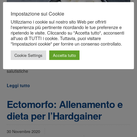
Impostazione sui Cookie
Utilizziamo i cookie sul nostro sito Web per offrirti
l'esperienza più pertinente ricordando le tue preferenze e
ripetendo le visite. Cliccando su "Accetta tutto", acconsenti
all'uso di TUTTI i cookie. Tuttavia, puoi visitare
"Impostazioni cookie" per fornire un consenso controllato.
Funzioni dell’Arginina e Ornitina, aminoacidi contenuti in
Cookie Settings
Accetta tutto
abbondanza in molti alimenti proteici, utilizzati nel bodybuilding
per favorire la costruzione muscolare e utili anche per finalità
salutistiche
Leggi tutto
Ectomorfo: Allenamento e
dieta per l’Hardgainer
30 Novembre 2020