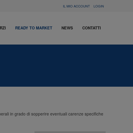
IL MIO ACCOUNT
LOGIN
RZI
READY TO MARKET
NEWS
CONTATTI
inerali in grado di sopperire eventuali carenze specifiche