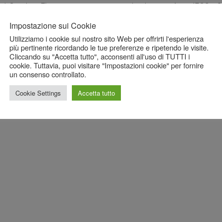
 di Spirulina, Eleuterocco e
molecolare, certificato IFOS 5 S
per contrastare l'astenia
Impostazione sui Cookie
Utilizziamo i cookie sul nostro sito Web per offrirti l'esperienza
GGIUNGI AL CARRELLO
SCEGLI
più pertinente ricordando le tue preferenze e ripetendo le visite.
Cliccando su "Accetta tutto", acconsenti all'uso di TUTTI i
cookie. Tuttavia, puoi visitare "Impostazioni cookie" per fornire
un consenso controllato.
Cookie Settings
Accetta tutto