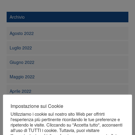
Archivio
Agosto 2022
Luglio 2022
Giugno 2022
Maggio 2022
Aprile 2022
Impostazione sui Cookie
Marzo 2022
Utilizziamo i cookie sul nostro sito Web per offrirti
l'esperienza più pertinente ricordando le tue preferenze e
Febbraio 2022
ripetendo le visite. Cliccando su "Accetta tutto", acconsenti
all'uso di TUTTI i cookie. Tuttavia, puoi visitare
Gennaio 2022