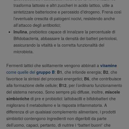
trasforma lattosio e altri zuccheri in acido lattico, utile a
sintetizzare batteriocine e perossido d’idrogeno. Frena così
l’eventuale crescita di patogeni nocivi, resistendo anche
all’attacco degli antibiotici;
Inulina
, prebiotico capace di innalzare la percentuale di
Bifidobacteria, abbassare la densità dei batteri pericolosi,
assicurando la vitalità e la corretta funzionalità del
microbiota.
Fermenti lattici che solitamente vengono abbinati a
vitamine
come quelle del
gruppo B
:
B1
, che infonde energia;
B2
, che
favorisce la sintesi dei processi energetici;
B6
, che contribuisce
alla formazione delle cellule;
B12
, per l’ordinario funzionamento
del sistema nervoso. Sono sempre più diffuse, inoltre,
miscele
simbiotiche
di pre e probiotici: lattobacilli e bifidobatteri che
migliorano il metabolismo e la risposta infiammatoria. A
differenza di un qualsiasi complemento alimentare, i prodotti
simbiotici contengono ingredienti non digeribili da parte
dell’uomo, capaci, pertanto, di nutrire i “batteri buoni” che