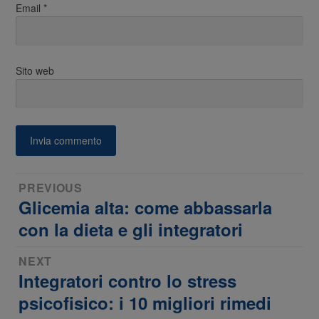
Email
*
Sito web
Navigazione
PREVIOUS
Glicemia alta: come abbassarla
Previous
articoli
post:
con la dieta e gli integratori
NEXT
Integratori contro lo stress
Next
post:
psicofisico: i 10 migliori rimedi