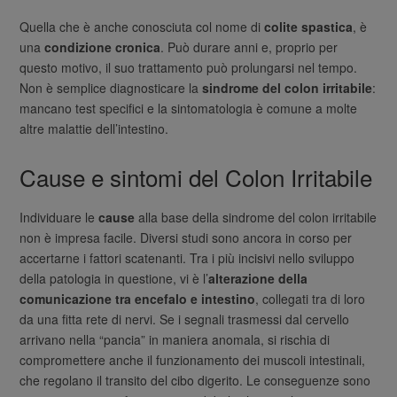
Quella che è anche conosciuta col nome di
colite spastica
, è
una
condizione cronica
. Può durare anni e, proprio per
questo motivo, il suo trattamento può prolungarsi nel tempo.
Non è semplice diagnosticare la
sindrome del colon irritabile
:
mancano test specifici e la sintomatologia è comune a molte
altre malattie dell’intestino.
Cause e sintomi del Colon Irritabile
Individuare le
cause
alla base della sindrome del colon irritabile
non è impresa facile. Diversi studi sono ancora in corso per
accertarne i fattori scatenanti. Tra i più incisivi nello sviluppo
della patologia in questione, vi è l’
alterazione della
comunicazione tra encefalo e intestino
, collegati tra di loro
da una fitta rete di nervi. Se i segnali trasmessi dal cervello
arrivano nella “pancia” in maniera anomala, si rischia di
compromettere anche il funzionamento dei muscoli intestinali,
che regolano il transito del cibo digerito. Le conseguenze sono