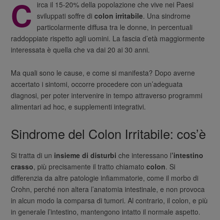
C
irca il 15-20% della popolazione che vive nei Paesi
sviluppati soffre di
colon irritabile
. Una sindrome
particolarmente diffusa tra le donne, in percentuali
raddoppiate rispetto agli uomini. La fascia d’età maggiormente
interessata è quella che va dai 20 ai 30 anni.
Ma quali sono le cause, e come si manifesta? Dopo averne
accertato i sintomi, occorre procedere con un’adeguata
diagnosi, per poter intervenire in tempo attraverso programmi
alimentari ad hoc, e supplementi integrativi.
Sindrome del Colon Irritabile: cos’è
Si tratta di un
insieme di disturbi
che interessano l
’intestino
crasso
, più precisamente il tratto chiamato
colon
. Si
differenzia da altre patologie infiammatorie, come il morbo di
Crohn, perché non altera l’anatomia intestinale, e non provoca
in alcun modo la comparsa di tumori. Al contrario, il colon, e più
in generale l’intestino, mantengono intatto il normale aspetto.