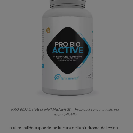
PRO BIO ACTIVE di FARMAENERGY – Probiotici senza lattosio per
colon irritabile
Un altro valido supporto nella cura della sindrome del colon