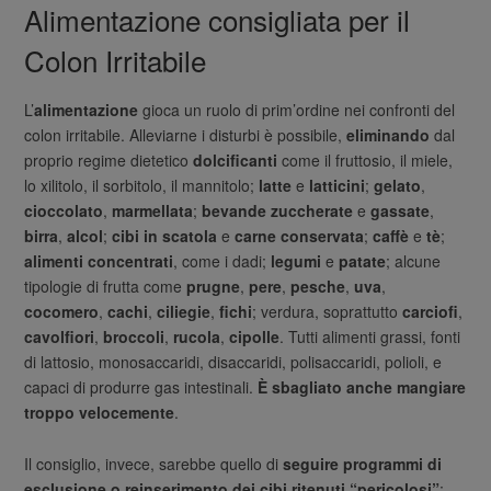
Alimentazione consigliata per il
Colon Irritabile
L’
alimentazione
gioca un ruolo di prim’ordine nei confronti del
colon irritabile. Alleviarne i disturbi è possibile,
eliminando
dal
proprio regime dietetico
dolcificanti
come il fruttosio, il miele,
lo xilitolo, il sorbitolo, il mannitolo;
latte
e
latticini
;
gelato
,
cioccolato
,
marmellata
;
bevande zuccherate
e
gassate
,
birra
,
alcol
;
cibi in scatola
e
carne conservata
;
caffè
e
tè
;
alimenti concentrati
, come i dadi;
legumi
e
patate
; alcune
tipologie di frutta come
prugne
,
pere
,
pesche
,
uva
,
cocomero
,
cachi
,
ciliegie
,
fichi
; verdura, soprattutto
carciofi
,
cavolfiori
,
broccoli
,
rucola
,
cipolle
. Tutti alimenti grassi, fonti
di lattosio, monosaccaridi, disaccaridi, polisaccaridi, polioli, e
capaci di produrre gas intestinali.
È sbagliato anche mangiare
troppo velocemente
.
Il consiglio, invece, sarebbe quello di
seguire programmi di
esclusione o reinserimento dei cibi ritenuti “pericolosi”
;