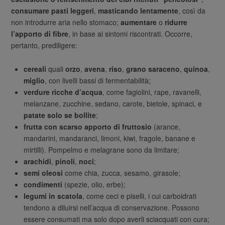
consumare pasti leggeri
,
masticando lentamente
, così da
non introdurre aria nello stomaco;
aumentare
o
ridurre
l’apporto di fibre
, in base ai sintomi riscontrati. Occorre,
pertanto, prediligere:
cereali
quali
orzo
,
avena
,
riso
,
grano saraceno
,
quinoa
,
miglio
, con livelli bassi di fermentabilità;
verdure ricche d’acqua
, come fagiolini, rape, ravanelli,
melanzane, zucchine, sedano, carote, bietole, spinaci, e
patate solo se bollite
;
frutta con scarso apporto di fruttosio
(arance,
mandarini, mandaranci, limoni, kiwi, fragole, banane e
mirtilli). Pompelmo e melagrane sono da limitare;
arachidi
,
pinoli
,
noci
;
semi oleosi
come chia, zucca, sesamo, girasole;
condimenti
(spezie, olio, erbe);
legumi in scatola
, come ceci e piselli, i cui carboidrati
tendono a diluirsi nell’acqua di conservazione. Possono
essere consumati ma solo dopo averli sciacquati con cura;