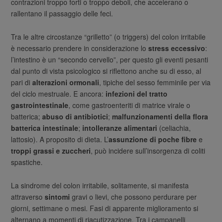
contrazioni troppo forti o troppo deboli, che accelerano o
rallentano il passaggio delle feci.
Tra le altre circostanze “grilletto” (o triggers) del colon irritabile
è necessario prendere in considerazione lo
stress eccessivo
:
l’intestino è un “secondo cervello”, per questo gli eventi pesanti
dal punto di vista psicologico si riflettono anche su di esso, al
pari di
alterazioni ormonali
, tipiche del sesso femminile per via
del ciclo mestruale. E ancora:
infezioni del tratto
gastrointestinale
, come gastroenteriti di matrice virale o
batterica;
abuso di antibiotici
;
malfunzionamenti della flora
batterica intestinale
;
intolleranze alimentari
(celiachia,
lattosio). A proposito di dieta. L’
assunzione di poche fibre
e
troppi grassi e zuccheri
, può incidere sull’insorgenza di coliti
spastiche.
La sindrome del colon irritabile, solitamente, si manifesta
attraverso
sintomi
gravi o lievi, che possono perdurare per
giorni, settimane o mesi. Fasi di apparente miglioramento si
alternano a momenti di riacutizzazione. Tra i campanelli