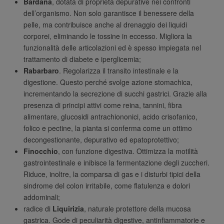
Bardana
, dotata di proprietà depurative nei confronti
dell’organismo. Non solo garantisce il benessere della
pelle, ma contribuisce anche al drenaggio dei liquidi
corporei, eliminando le tossine in eccesso. Migliora la
funzionalità delle articolazioni ed è spesso impiegata nel
trattamento di diabete e iperglicemia;
Rabarbaro
. Regolarizza il transito intestinale e la
digestione. Questo perché svolge azione stomachica,
incrementando la secrezione di succhi gastrici. Grazie alla
presenza di principi attivi come reina, tannini, fibra
alimentare, glucosidi antrachiononici, acido crisofanico,
folico e pectine, la pianta si conferma come un ottimo
decongestionante, depurativo ed epatoprotettivo;
Finocchio
, con funzione digestiva. Ottimizza la motilità
gastrointestinale e inibisce la fermentazione degli zuccheri.
Riduce, inoltre, la comparsa di gas e i disturbi tipici della
sindrome del colon irritabile, come flatulenza e dolori
addominali;
radice di
Liquirizia
, naturale protettore della mucosa
gastrica. Gode di peculiarità digestive, antinfiammatorie e