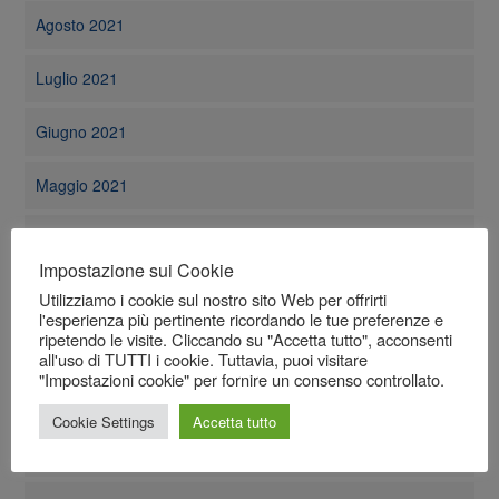
Agosto 2021
Luglio 2021
Giugno 2021
Maggio 2021
Aprile 2021
Impostazione sui Cookie
Marzo 2021
Utilizziamo i cookie sul nostro sito Web per offrirti
l'esperienza più pertinente ricordando le tue preferenze e
ripetendo le visite. Cliccando su "Accetta tutto", acconsenti
Febbraio 2021
all'uso di TUTTI i cookie. Tuttavia, puoi visitare
"Impostazioni cookie" per fornire un consenso controllato.
Gennaio 2021
Cookie Settings
Accetta tutto
Dicembre 2020