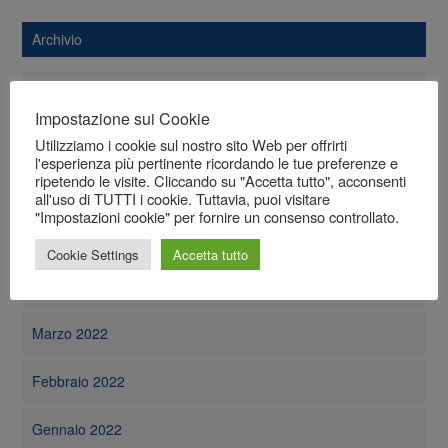
Archivio
Agosto 2022
Impostazione sui Cookie
Luglio 2022
Utilizziamo i cookie sul nostro sito Web per offrirti
l'esperienza più pertinente ricordando le tue preferenze e
ripetendo le visite. Cliccando su "Accetta tutto", acconsenti
Giugno 2022
all'uso di TUTTI i cookie. Tuttavia, puoi visitare
"Impostazioni cookie" per fornire un consenso controllato.
Maggio 2022
Cookie Settings
Accetta tutto
Aprile 2022
Marzo 2022
Febbraio 2022
Gennaio 2022