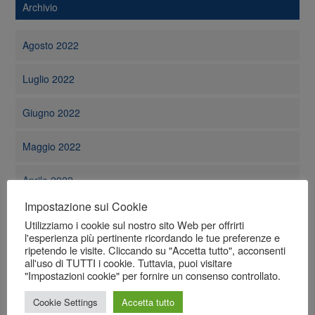
Archivio
Agosto 2022
Luglio 2022
Giugno 2022
Maggio 2022
Aprile 2022
Impostazione sui Cookie
Marzo 2022
Utilizziamo i cookie sul nostro sito Web per offrirti
l'esperienza più pertinente ricordando le tue preferenze e
Febbraio 2022
ripetendo le visite. Cliccando su "Accetta tutto", acconsenti
all'uso di TUTTI i cookie. Tuttavia, puoi visitare
"Impostazioni cookie" per fornire un consenso controllato.
Gennaio 2022
Cookie Settings
Accetta tutto