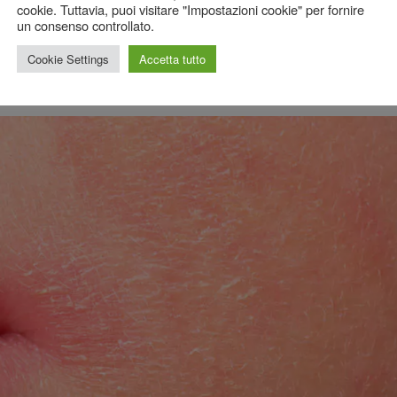
cookie. Tuttavia, puoi visitare "Impostazioni cookie" per fornire
un consenso controllato.
curarla con i rimedi naturali
Cookie Settings
Accetta tutto
tici
Nessun commento