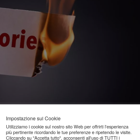
ndio calorico, attività fisica mirata, approccio dietetetico e integrazione
Impostazione sui Cookie
Utilizziamo i cookie sul nostro sito Web per offrirti l'esperienza
più pertinente ricordando le tue preferenze e ripetendo le visite.
Cliccando su "Accetta tutto", acconsenti all'uso di TUTTI i