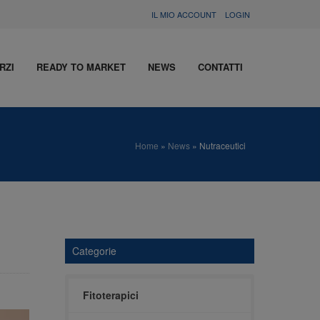
IL MIO ACCOUNT
LOGIN
RZI
READY TO MARKET
NEWS
CONTATTI
Home
»
News
»
Nutraceutici
Categorie
Fitoterapici