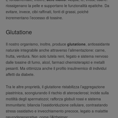
riossigenano la pelle e supportano le funzionalità epatiche. Da
evitare, invece, cibi raffinati, fonti di grassi, poiché
incrementano l’eccesso di tossine.
Glutatione
Il nostro organismo, inoltre, produce
glutatione
, antiossidante
naturale integrabile anche attraverso l’alimentazione: carne,
frutta, verdura. Non solo tutela reni, fegato e sistema nervoso
dalle tossine di fumo, alcol, farmaci chemioterapici e metalli
pesanti. Ma ottimizza anche il profilo insulinemico di individui
affetti da diabete.
Tra le altre proprietà, il glutatione ristabilizza l’aggregazione
piastrinica, scongiurando il rischio di aterosclerosi; incide sulla
motilità degli spermatozoi; rafforza globuli rossi e sistema
immunitario; bilancia l’ossidoriduzione cellulare, contrastando
stress ossidativo e invecchiamento precoce, legato a malattie
neurodegenerative, come l’Alzheimer.