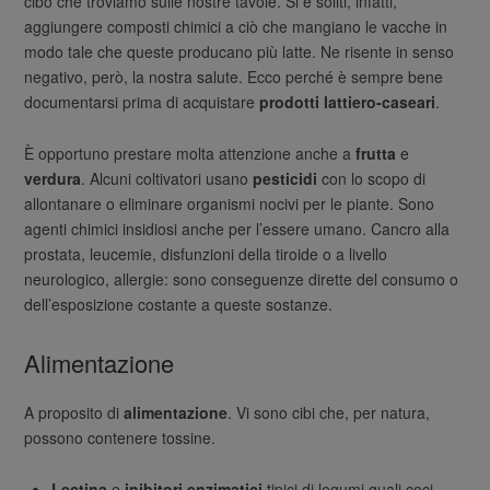
cibo che troviamo sulle nostre tavole. Si è soliti, infatti,
aggiungere composti chimici a ciò che mangiano le vacche in
modo tale che queste producano più latte. Ne risente in senso
negativo, però, la nostra salute. Ecco perché è sempre bene
documentarsi prima di acquistare
prodotti lattiero-caseari
.
È opportuno prestare molta attenzione anche a
frutta
e
verdura
. Alcuni coltivatori usano
pesticidi
con lo scopo di
allontanare o eliminare organismi nocivi per le piante. Sono
agenti chimici insidiosi anche per l’essere umano. Cancro alla
prostata, leucemie, disfunzioni della tiroide o a livello
neurologico, allergie: sono conseguenze dirette del consumo o
dell’esposizione costante a queste sostanze.
Alimentazione
A proposito di
alimentazione
. Vi sono cibi che, per natura,
possono contenere tossine.
Lectina
e
inibitori enzimatici
tipici di legumi quali ceci,