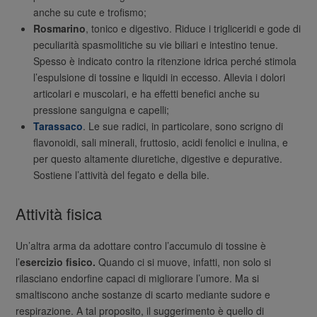
anche su cute e trofismo;
Rosmarino
, tonico e digestivo. Riduce i trigliceridi e gode di
peculiarità spasmolitiche su vie biliari e intestino tenue.
Spesso è indicato contro la ritenzione idrica perché stimola
l’espulsione di tossine e liquidi in eccesso. Allevia i dolori
articolari e muscolari, e ha effetti benefici anche su
pressione sanguigna e capelli;
Tarassaco
. Le sue radici, in particolare, sono scrigno di
flavonoidi, sali minerali, fruttosio, acidi fenolici e inulina, e
per questo altamente diuretiche, digestive e depurative.
Sostiene l’attività del fegato e della bile.
Attività fisica
Un’altra arma da adottare contro l’accumulo di tossine è
l’
esercizio fisico.
Quando ci si muove, infatti, non solo si
rilasciano endorfine capaci di migliorare l’umore. Ma si
smaltiscono anche sostanze di scarto mediante sudore e
respirazione. A tal proposito, il suggerimento è quello di