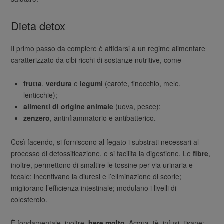
Dieta detox
Il primo passo da compiere è affidarsi a un regime alimentare
caratterizzato da cibi ricchi di sostanze nutritive, come
frutta
,
verdura
e
legumi
(carote, finocchio, mele,
lenticchie);
alimenti di origine animale
(uova, pesce);
zenzero
, antinfiammatorio e antibatterico.
Così facendo, si forniscono al fegato i substrati necessari al
processo di detossificazione, e si facilita la digestione. Le
fibre
,
inoltre, permettono di smaltire le tossine per via urinaria e
fecale; incentivano la diuresi e l’eliminazione di scorie;
migliorano l’efficienza intestinale; modulano i livelli di
colesterolo.
È fondamentale, inoltre,
bere molto
. Acqua, tè, infusi, tisane: