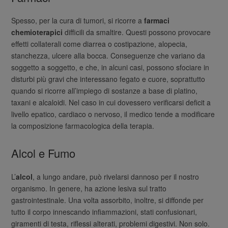
Spesso, per la cura di tumori, si ricorre a
farmaci
chemioterapici
difficili da smaltire. Questi possono provocare
effetti collaterali come diarrea o costipazione, alopecia,
stanchezza, ulcere alla bocca. Conseguenze che variano da
soggetto a soggetto, e che, in alcuni casi, possono sfociare in
disturbi più gravi che interessano fegato e cuore, soprattutto
quando si ricorre all’impiego di sostanze a base di platino,
taxani e alcaloidi. Nel caso in cui dovessero verificarsi deficit a
livello epatico, cardiaco o nervoso, il medico tende a modificare
la composizione farmacologica della terapia.
Alcol e Fumo
L’
alcol
, a lungo andare, può rivelarsi dannoso per il nostro
organismo. In genere, ha azione lesiva sul tratto
gastrointestinale. Una volta assorbito, inoltre, si diffonde per
tutto il corpo innescando infiammazioni, stati confusionari,
giramenti di testa, riflessi alterati, problemi digestivi. Non solo.