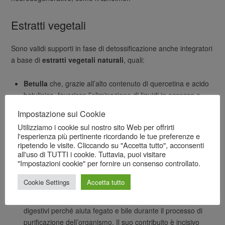
Estratti vegetali
Sono validi supporti in fase di detossificazione anche integratori
a base di
estratti vegetali naturali
, quali:
Betulla
che, grazie all’alto contenuto di quercetina e acido
betulinico, favorisce l’eliminazione di liquidi in eccesso e
tossine, placa le infiammazioni, lenisce eventuali disturbi
Impostazione sui Cookie
renali;
Utilizziamo i cookie sul nostro sito Web per offrirti
Carciofo
, toccasana per il fegato. Promuove la produzione
l'esperienza più pertinente ricordando le tue preferenze e
di bile, convertendo il colesterolo in acidi biliari, e migliora
ripetendo le visite. Cliccando su "Accetta tutto", acconsenti
digestione dei grassi e motilità intestinale;
all'uso di TUTTI i cookie. Tuttavia, puoi visitare
"Impostazioni cookie" per fornire un consenso controllato.
Cardo Mariano
, ricco di silimarina che regola le quantità di
glutatione, e sostiene gli epatociti nello smaltimento degli
Cookie Settings
Accetta tutto
agenti tossici. È anche un ottimo antiossidante;
Fumaria
, pianta officinale consigliata in caso di deficit
digestivi perché aiuta fegato e bile durante il processo di
purificazione dell’organismo. Il suo contribuito è incisivo