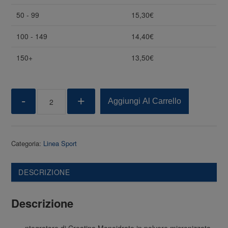
50 - 99
15,30
€
100 - 149
14,40
€
150+
13,50
€
Quantity
-
+
Aggiungi Al Carrello
Categoria:
Linea Sport
DESCRIZIONE
Descrizione
ntegratore di Creatina Monoidrato in polvere micronizzata