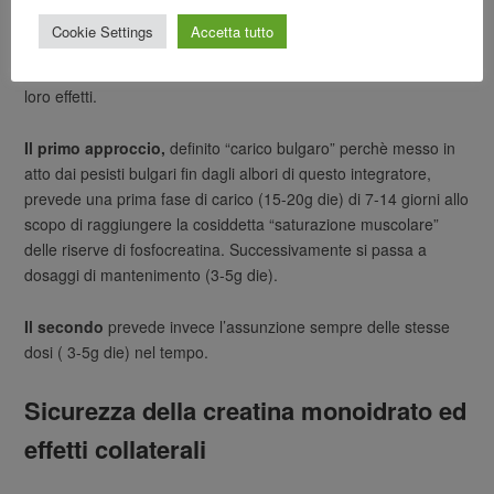
perchè le fonti esogene di creatina non funzionano fin dalla
Cookie Settings
Accetta tutto
prima assunzione ma necessitano di incremento delle
concentrazioni di creatina e fosfocreatina per espletare tutti i
loro effetti.
Il primo approccio,
definito “carico bulgaro” perchè messo in
atto dai pesisti bulgari fin dagli albori di questo integratore,
prevede una prima fase di carico (15-20g die) di 7-14 giorni allo
scopo di raggiungere la cosiddetta “saturazione muscolare”
delle riserve di fosfocreatina. Successivamente si passa a
dosaggi di mantenimento (3-5g die).
Il secondo
prevede invece l’assunzione sempre delle stesse
dosi ( 3-5g die) nel tempo.
Sicurezza della creatina monoidrato ed
effetti collaterali