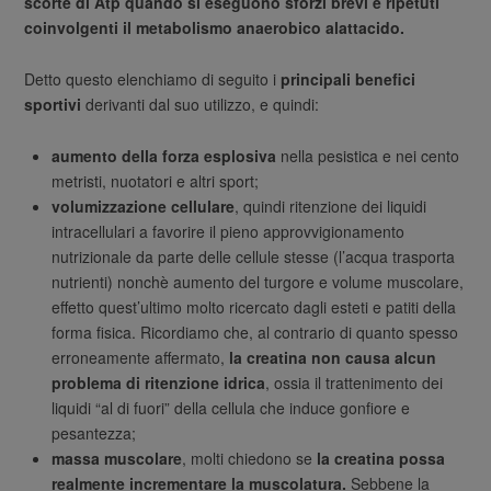
scorte di Atp quando si eseguono sforzi brevi e ripetuti
coinvolgenti il metabolismo anaerobico alattacido.
Detto questo elenchiamo di seguito i
principali benefici
sportivi
derivanti dal suo utilizzo, e quindi:
aumento della forza esplosiva
nella pesistica e nei cento
metristi, nuotatori e altri sport;
volumizzazione cellulare
, quindi ritenzione dei liquidi
intracellulari a favorire il pieno approvvigionamento
nutrizionale da parte delle cellule stesse (l’acqua trasporta
nutrienti) nonchè aumento del turgore e volume muscolare,
effetto quest’ultimo molto ricercato dagli esteti e patiti della
forma fisica. Ricordiamo che, al contrario di quanto spesso
erroneamente affermato,
la creatina non causa alcun
problema di ritenzione idrica
, ossia il trattenimento dei
liquidi “al di fuori” della cellula che induce gonfiore e
pesantezza;
massa muscolare
, molti chiedono se
la creatina possa
realmente incrementare la muscolatura.
Sebbene la