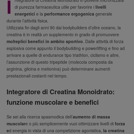
I
di purezza farmaceutica utile per favorire i
livelli
energetici
e la
performance ergogenica
generale
durante l’attività fisica.
Utilizzata fin dagli anni 90 dai bodybuilders d’oltre oceano, la
creatina è in realtà un supplemento in grado di promuovere
molteplici benefici in ambito sportivo
. Dalle attività di forza
esplosiva come appunto il bodybuilding e powerlifting e fino ad
arrivare a quelle di endurance tipo triathlon, ciclismo e altre,
l’assunzione di questo tripeptide (molecola composta da
arginina, glicina e metionina) può determinare aumenti
prestazionali costanti nel tempo.
Integratore di Creatina Monoidrato:
funzione muscolare e benefici
Se sei alla ricerca spasmodica dell’
aumento di massa
muscolar
e o più semplicemente vuoi ottimizzare livelli di
forza
e
d energia in vista di una competizione agonistica,
la creatina