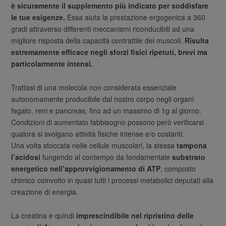
è sicuramente il supplemento più indicato per soddisfare
le tue esigenze.
Essa aiuta la prestazione ergogenica a 360
gradi attraverso differenti meccanismi riconducibili ad una
migliore risposta della capacità contrattile dei muscoli.
Risulta
estremamente efficace negli sforzi fisici ripetuti, brevi ma
particolarmente intensi.
Trattasi di una molecola non considerata essenziale
autonomamente producibile dal nostro corpo negli organi
fegato, reni e pancreas, fino ad un massimo di 1g al giorno.
Condizioni di aumentato fabbisogno possono però verificarsi
qualora si svolgano attività fisiche intense e/o costanti.
Una volta stoccata nelle cellule muscolari, la stessa
tampona
l’acidosi
fungendo al contempo da fondamentale
substrato
energetico nell’approvvigionamento di ATP
, composto
chimico coinvolto in quasi tutti i processi metabolici deputati alla
creazione di energia.
La creatina è quindi
imprescindibile nel ripristino delle