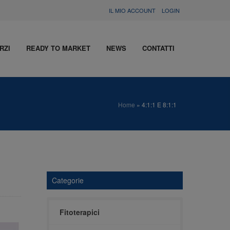
IL MIO ACCOUNT
LOGIN
RZI
READY TO MARKET
NEWS
CONTATTI
Home
»
4:1:1 E 8:1:1
Categorie
Fitoterapici