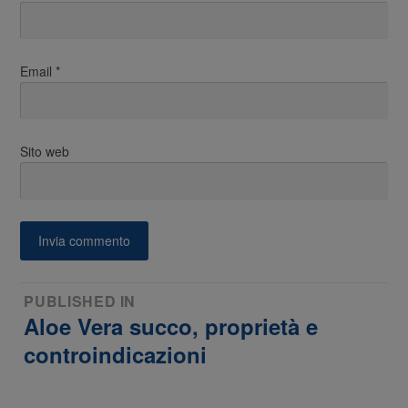
Email
*
Sito web
Navigazione
PUBLISHED IN
Aloe Vera succo, proprietà e
articoli
controindicazioni