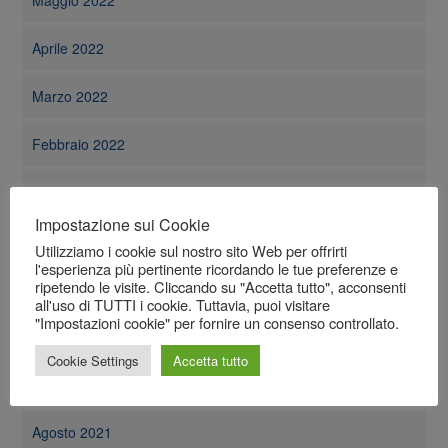
Maggio 2022
Aprile 2022
Marzo 2022
Febbraio 2022
Gennaio 2022
Impostazione sui Cookie
Dicembre 2021
Utilizziamo i cookie sul nostro sito Web per offrirti
l'esperienza più pertinente ricordando le tue preferenze e
ripetendo le visite. Cliccando su "Accetta tutto", acconsenti
Novembre 2021
all'uso di TUTTI i cookie. Tuttavia, puoi visitare
"Impostazioni cookie" per fornire un consenso controllato.
Ottobre 2021
Cookie Settings
Accetta tutto
Settembre 2021
Agosto 2021