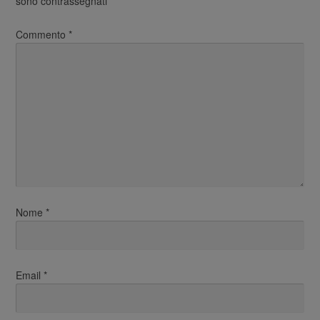
sono contrassegnati
*
Commento
*
Nome
*
Email
*