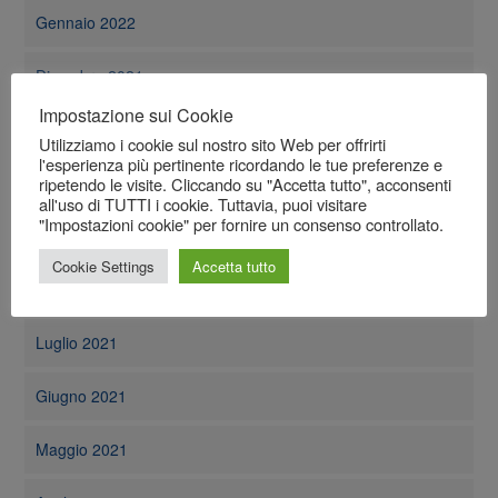
Gennaio 2022
Dicembre 2021
Impostazione sui Cookie
Novembre 2021
Utilizziamo i cookie sul nostro sito Web per offrirti
l'esperienza più pertinente ricordando le tue preferenze e
Ottobre 2021
ripetendo le visite. Cliccando su "Accetta tutto", acconsenti
all'uso di TUTTI i cookie. Tuttavia, puoi visitare
"Impostazioni cookie" per fornire un consenso controllato.
Settembre 2021
Cookie Settings
Accetta tutto
Agosto 2021
Luglio 2021
Giugno 2021
Maggio 2021