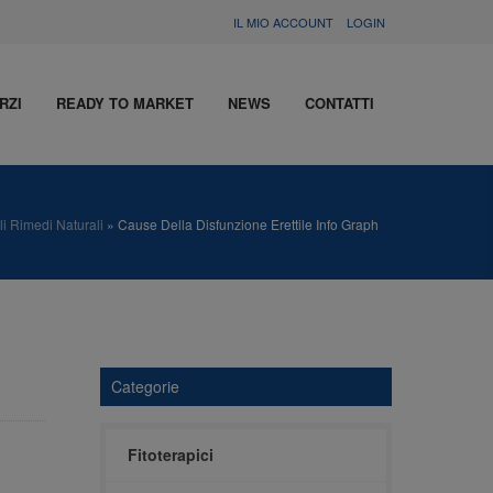
IL MIO ACCOUNT
LOGIN
RZI
READY TO MARKET
NEWS
CONTATTI
li Rimedi Naturali
»
Cause Della Disfunzione Erettile Info Graph
Categorie
Fitoterapici