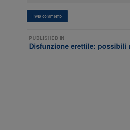
Navigazione
PUBLISHED IN
articoli
Disfunzione erettile: possibili 