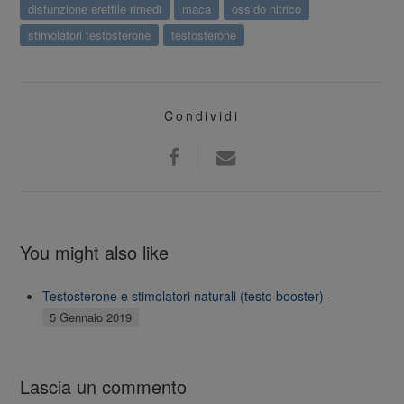
disfunzione erettile rimedi
maca
ossido nitrico
stimolatori testosterone
testosterone
Condividi
You might also like
Testosterone e stimolatori naturali (testo booster)
-
5 Gennaio 2019
Lascia un commento