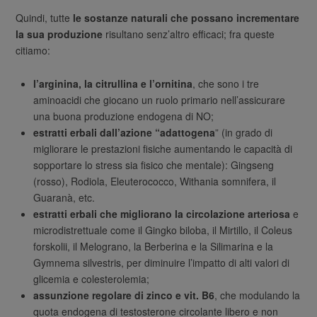
Quindi, tutte
le sostanze naturali che possano incrementare
la sua produzione
risultano senz’altro efficaci; fra queste
citiamo:
l’arginina, la citrullina e l’ornitina
, che sono i tre
aminoacidi che giocano un ruolo primario nell’assicurare
una buona produzione endogena di NO;
estratti erbali dall’azione “adattogena
” (in grado di
migliorare le prestazioni fisiche aumentando le capacità di
sopportare lo stress sia fisico che mentale): Gingseng
(rosso), Rodiola, Eleuterococco, Withania somnifera, il
Guaranà, etc.
estratti erbali che migliorano la circolazione arteriosa
e
microdistrettuale come il Gingko biloba, il Mirtillo, il Coleus
forskolii, il Melograno, la Berberina e la Silimarina e la
Gymnema silvestris, per diminuire l’impatto di alti valori di
glicemia e colesterolemia;
assunzione regolare di zinco e vit. B6
, che modulando la
quota endogena di testosterone circolante libero e non