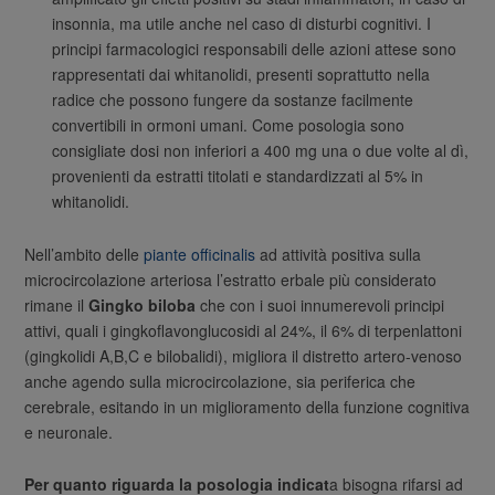
insonnia, ma utile anche nel caso di disturbi cognitivi. I
principi farmacologici responsabili delle azioni attese sono
rappresentati dai whitanolidi, presenti soprattutto nella
radice che possono fungere da sostanze facilmente
convertibili in ormoni umani. Come posologia sono
consigliate dosi non inferiori a 400 mg una o due volte al dì,
provenienti da estratti titolati e standardizzati al 5% in
whitanolidi.
Nell’ambito delle
piante officinalis
ad attività positiva sulla
microcircolazione arteriosa l’estratto erbale più considerato
rimane il
Gingko biloba
che con i suoi innumerevoli principi
attivi, quali i gingkoflavonglucosidi al 24%, il 6% di terpenlattoni
(gingkolidi A,B,C e bilobalidi), migliora il distretto artero-venoso
anche agendo sulla microcircolazione, sia periferica che
cerebrale, esitando in un miglioramento della funzione cognitiva
e neuronale.
Per quanto riguarda la posologia indicat
a bisogna rifarsi ad