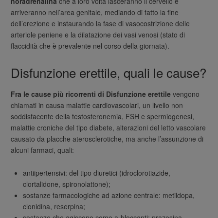
noradrenalina
che a loro volta lasceranno il cervello e
arriveranno nell’area genitale, mediando di fatto la fine
dell’erezione e instaurando la fase di vasocostrizione delle
arteriole peniene e la dilatazione dei vasi venosi (stato di
flaccidità che è prevalente nel corso della giornata).
Disfunzione erettile, quali le cause?
Fra le cause più ricorrenti di Disfunzione erettile
vengono
chiamati in causa malattie cardiovascolari, un livello non
soddisfacente della testosteronemia, FSH e spermiogenesi,
malattie croniche del tipo diabete, alterazioni del letto vascolare
causato da placche aterosclerotiche, ma anche l’assunzione di
alcuni farmaci, quali:
antiipertensivi: del tipo diuretici (idroclorotiazide,
clortalidone, spironolattone);
sostanze farmacologiche ad azione centrale: metildopa,
clonidina, reserpina;
sostanze che agiscono come a-bloccanti: prazosina,