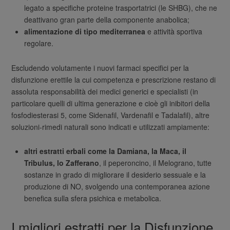
legato a specifiche proteine trasportatrici (le SHBG), che ne
deattivano gran parte della componente anabolica;
alimentazione di tipo mediterranea
e attività sportiva
regolare.
Escludendo volutamente i nuovi farmaci specifici per la
disfunzione erettile la cui competenza e prescrizione restano di
assoluta responsabilità dei medici generici e specialisti (in
particolare quelli di ultima generazione e cioè gli inibitori della
fosfodiesterasi 5, come Sidenafil, Vardenafil e Tadalafil), altre
soluzioni-rimedi naturali sono indicati e utilizzati ampiamente:
altri estratti erbali come la Damiana, la Maca, il
Tribulus, lo Zafferano
, il peperoncino, il Melograno, tutte
sostanze in grado di migliorare il desiderio sessuale e la
produzione di NO, svolgendo una contemporanea azione
benefica sulla sfera psichica e metabolica.
I migliori estratti per la Disfunzione