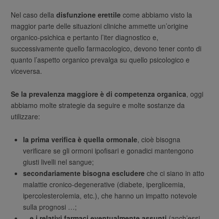
Nel caso della
disfunzione erettile
come abbiamo visto la
maggior parte delle situazioni cliniche ammette un’origine
organico-psichica e pertanto l’iter diagnostico e,
successivamente quello farmacologico, devono tener conto di
quanto l’aspetto organico prevalga su quello psicologico e
viceversa.
Se la prevalenza maggiore è di competenza organica
, oggi
abbiamo molte strategie da seguire e molte sostanze da
utilizzare:
la prima verifica è quella ormonale
, cioè bisogna
verificare se gli ormoni ipofisari e gonadici mantengono
giusti livelli nel sangue;
secondariamente bisogna escludere
che ci siano in atto
malattie cronico-degenerative (diabete, iperglicemia,
ipercolesterolemia, etc.), che hanno un impatto notevole
sulla prognosi …;
…e i relativi farmaci eventualmente assunti
(anch’essi