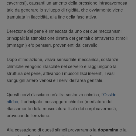
cavernosi), causanti un amento della pressione intracavernosa
tale da generare lo sviluppo di rigidità, che ovviamente viene
tramutata in flaccidità, alla fine della fase attiva.
L’erezione del pene è innescata da uno dei due meccanismi
principali: la stimolazione diretta dei genitali o attraverso stimoli
(immagini) e/o pensieri, provenienti dal cervello.
Dopo stimolazione, visiva-sensoriale-meccanica, sostanze
chimiche vengono rilasciate nel cervello e raggiungono la
struttura del pene, attivando i muscoli lisci inerenti, i vasi
sanguigni artero-venosi e i nervi dell’area genitale.
Questi nervi rilasciano un’altra sostanza chimica, l’
Ossido
nitrico
, il principale messaggero chimico (mediatore del
rilassamento della muscolatura liscia dei corpi cavernosi),
provocando l’erezione.
Alla cessazione di questi stimoli prevarranno la
dopamina
e la