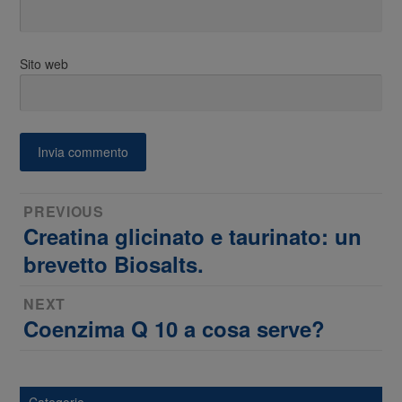
Sito web
Navigazione
PREVIOUS
Creatina glicinato e taurinato: un
Previous
articoli
post:
brevetto Biosalts.
NEXT
Coenzima Q 10 a cosa serve?
Next
post: