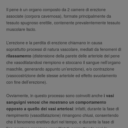
Il pene è un organo composto da 2 camere di erezione
associate (corpora cavernosa), formate principalmente da
tessuto spugnoso erettile, contenente prevalentemente tessuto
muscolare liscio.
L’erezione e la perdita di erezione chiamano in causa
soprattutto processi di natura vascolare, mediati da fenomeni di
rilassamento
(distensione della parete delle arteriole del pene
che vasodilatandosi riempiono e stoccano il sangue nell’organo
maschile, generando appunto un’erezione), e/o contrazione
(vasocostrizione delle stesse arteriole ed effetto svuotamento
con fine dell’erezione).
Ovviamente, in questo processo sono coinvolti anche
i vasi
sanguigni venos
i
che mostrano un comportamento
opposto a quello dei vasi arteriosi
: infatti, durante la fase di
riempimento (vasodilatazione) rimangono chiusi, consentendo
che il fenomeno erettivo duri nel tempo, e durante la fase di