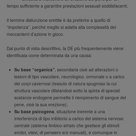
tempo sufficiente a garantire prestazioni sessuali soddisfacenti.
Il termine disfunzione erettile è da preferire a quello di
“impotenza”, perché meglio si adatta alla complessità dei
meccanismi d’azione in gioco.
Dal punto di vista descrittivo, la DE più frequentemente viene
identificata come determinata da una causa:
Su base “organica”
, secondaria cioè ad alterazioni o
lesioni di tipo vascolare, neurologico, ormonale o a carico
dei corpi cavernosi (tessuto di natura spugnoso la cui
struttura vascolare dilatandosi sotto la spinta di speciali
sostanze endogene permette il riempimento di sangue del
pene, cioè la sua erezione);
Su base psicogena
, situazione inerente a una
interferenza di tipo inibitorio a carico del sistema nervoso
centrale (sistema limbico-striato che gestisce gli stimoli
erotici, visivi, di pensiero e/o manuali), e comunque in