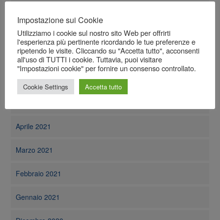
Settembre 2021
Impostazione sui Cookie
Agosto 2021
Utilizziamo i cookie sul nostro sito Web per offrirti
l'esperienza più pertinente ricordando le tue preferenze e
ripetendo le visite. Cliccando su "Accetta tutto", acconsenti
Luglio 2021
all'uso di TUTTI i cookie. Tuttavia, puoi visitare
"Impostazioni cookie" per fornire un consenso controllato.
Giugno 2021
Cookie Settings
Accetta tutto
Maggio 2021
Aprile 2021
Marzo 2021
Febbraio 2021
Gennaio 2021