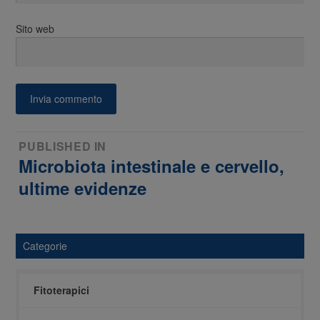
Sito web
Navigazione
PUBLISHED IN
Microbiota intestinale e cervello,
articoli
ultime evidenze
Categorie
Fitoterapici