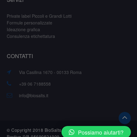
Private label Piccoli e Grandi Lotti
Formule personalizzate
Ideazione grafica
Consulenza etichettatura
CONTATTI
Via Casilina 1670 - 00133 Roma
+39 06 7188558
info@biosalts.it
© Copyright 2018 BioSalts S.r.l. – Tutti i diritti riservati.
Possiamo aiutarti?
Partiva IVA 05690521009