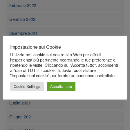
Febbraio 2022
Gennaio 2022
Dicembre 2021
Impostazione sui Cookie
Novembre 2021
Utilizziamo i cookie sul nostro sito Web per offrirti
l'esperienza più pertinente ricordando le tue preferenze e
Ottobre 2021
ripetendo le visite. Cliccando su "Accetta tutto", acconsenti
all'uso di TUTTI i cookie. Tuttavia, puoi visitare
Settembre 2021
"Impostazioni cookie" per fornire un consenso controllato.
Cookie Settings
Accetta tutto
Agosto 2021
Luglio 2021
Giugno 2021