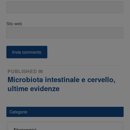
Sito web
Navigazione
PUBLISHED IN
Microbiota intestinale e cervello,
articoli
ultime evidenze
Categorie
Fitoterapici