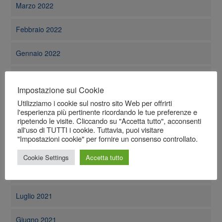
Marzo 2022
Febbraio 2022
Gennaio 2022
Dicembre 2021
Impostazione sui Cookie
Novembre 2021
Utilizziamo i cookie sul nostro sito Web per offrirti
l'esperienza più pertinente ricordando le tue preferenze e
ripetendo le visite. Cliccando su "Accetta tutto", acconsenti
Ottobre 2021
all'uso di TUTTI i cookie. Tuttavia, puoi visitare
"Impostazioni cookie" per fornire un consenso controllato.
Settembre 2021
Cookie Settings
Accetta tutto
Agosto 2021
Luglio 2021
Giugno 2021