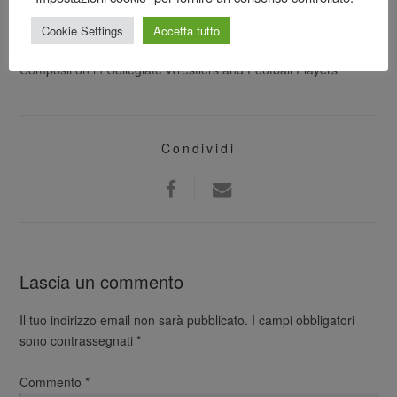
Journal of Strength & Conditioning Research – Effects of β-
Cookie Settings
Accetta tutto
Alanine Supplementation on Performance and Body
Composition in Collegiate Wrestlers and Football Players
Condividi
Lascia un commento
Il tuo indirizzo email non sarà pubblicato.
I campi obbligatori
sono contrassegnati
*
Commento
*