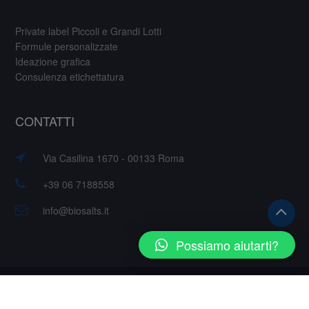
Private label Piccoli e Grandi Lotti
Formule personalizzate
Ideazione grafica
Consulenza etichettatura
CONTATTI
Via Casilina 1670 - 00133 Roma
+39 06 7188558
info@biosalts.it
Possiamo aiutarti?
© Copyright 2018 BioSalts S.r.l. – Tutti i diritti riservati.
Partiva IVA 05690521009