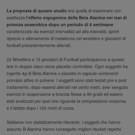
La proposta di questo studio
era quella di esaminare con
esattezza
l’effetto ergogenico della Beta Alanina nei test di
potenza anaerobica dopo un periodo di 8 settimane
caratterizzato da esercizi intervallati ad alta intensità, sprint
ripetuto e allenamento di resistenza nei wrestlers e giocatori di
football precedentemente allenati.
22 Wrestlers e 15 giocatori di Football parteciparono a questo
test in doppio cieco verso placebo controllato. Ogni soggetto ha
ingerito 4g di Beta Alanina o placebo in capsule contenenti
principio attivo in polvere. I soggetti sono stati testati pre e post
trattamento, dopo essersi allenati nei cento metri, aver eseguito
esercizi in sospensione a braccia flesse a 90 gradi ed essere
stati analizzati per quel che riguarda la composizione corporea
e il lattato dopo i 100 metri di corsa.
Sebbene non statisticamente rilevante, i soggetti che hanno
assunto B-Alanina hanno conseguito migliori risultati rispetto