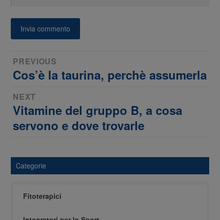
Navigazione
PREVIOUS
Cos’è la taurina, perchè assumerla
Previous
articoli
post:
NEXT
Vitamine del gruppo B, a cosa
Next
post:
servono e dove trovarle
Categorie
Fitoterapici
Integratori per lo Sport