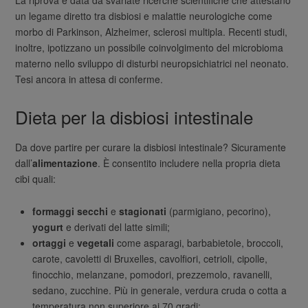
un legame diretto tra disbiosi e malattie neurologiche come
morbo di Parkinson, Alzheimer, sclerosi multipla. Recenti studi,
inoltre, ipotizzano un possibile coinvolgimento del microbioma
materno nello sviluppo di disturbi neuropsichiatrici nel neonato.
Tesi ancora in attesa di conferme.
Dieta per la disbiosi intestinale
Da dove partire per curare la disbiosi intestinale? Sicuramente
dall’
alimentazione
. È consentito includere nella propria dieta
cibi quali:
formaggi secchi
e
stagionati
(parmigiano, pecorino),
yogurt
e derivati del latte simili;
ortaggi
e
vegetali
come asparagi, barbabietole, broccoli,
carote, cavoletti di Bruxelles, cavolfiori, cetrioli, cipolle,
finocchio, melanzane, pomodori, prezzemolo, ravanelli,
sedano, zucchine. Più in generale, verdura cruda o cotta a
temperatura non superiore ai 70 gradi;