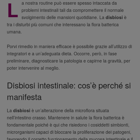
L
a nostra routine può essere spesso intaccata da
problemi intestinali tali da compromettere il normale
svolgimento delle mansioni quotidiane. La
disbiosi
è
tra i disturbi più comuni che interessano la flora batterica
umana.
Porvi rimedio in maniera efficace è possibile grazie all’utilizzo di
integratori e a un’adeguata dieta. Occorre, però, in fase
preliminare, diagnosticare la patologia e capirne la gravità, per
poter intervenire al meglio.
Disbiosi intestinale: cos’è perché si
manifesta
La
disbiosi
è un’alterazione della microflora situata
nell’intestino crasso. Mantenere in salute la flora batterica è
fondamentale poiché è qui che risiedono i cosiddetti simbionti,
microrganismi capaci di bloccare la proliferazione dei patogeni,
favorendo il corretto funzionamento della mucosa intestinale e il