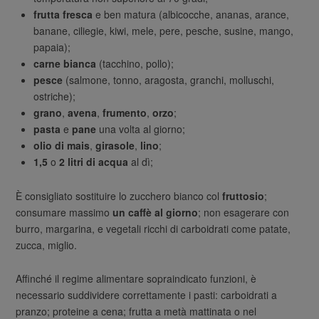
frutta fresca
e ben matura (albicocche, ananas, arance,
banane, ciliegie, kiwi, mele, pere, pesche, susine, mango,
papaia);
carne bianca
(tacchino, pollo);
pesce
(salmone, tonno, aragosta, granchi, molluschi,
ostriche);
grano
,
avena
,
frumento
,
orzo
;
pasta
e
pane
una volta al giorno;
olio di mais
,
girasole
,
lino
;
1,5
o
2 litri di acqua
al dì;
È consigliato sostituire lo zucchero bianco col
fruttosio
;
consumare massimo
un caffè al giorno
; non esagerare con
burro, margarina, e vegetali ricchi di carboidrati come patate,
zucca, miglio.
Affinché il regime alimentare sopraindicato funzioni, è
necessario suddividere correttamente i pasti: carboidrati a
pranzo; proteine a cena; frutta a metà mattinata o nel