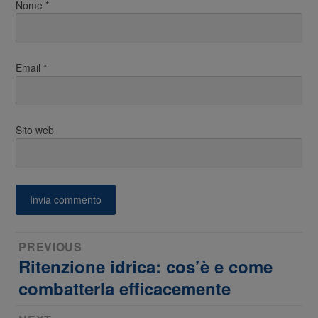
Nome
*
Email
*
Sito web
Navigazione
PREVIOUS
Ritenzione idrica: cos’è e come
Previous
articoli
post:
combatterla efficacemente