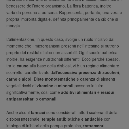
benessere dell’intero organismo. La flora batterica, inoltre,
varia da persona a persona. Rappresenta, pertanto, una vera e
propria impronta digitale, definita principalmente da ciò che si
mangia.
L’alimentazione, in questo caso, svolge un ruolo incisivo dal
momento che i microrganismi presenti nell’intestino si nutrono
proprio dei residui di cibo non assorbiti. Ogni specie batterica,
inoltre, ha esigenze nutrizionali differenti. Ecco perché spesso,
tra le
cause
alla base della disbiosi, vi è un regime alimentare
scorretto, caratterizzato dall’
eccessiva presenza di zuccheri
,
carne
e
alcol
.
Diete monotematiche
e
carenza
di alimenti
vegetali ricchi di
vitamine
e
minerali
possono influire
significativamente, così come
additivi alimentari
e
residui
antiparassitari
o
ormonali
.
Anche alcuni
farmaci
sono considerati fattori scatenanti della
disbiosi intestinale:
terapie antibiotiche
e
antiacide
con
impiego di inibitori della pompa protonica,
trattamenti