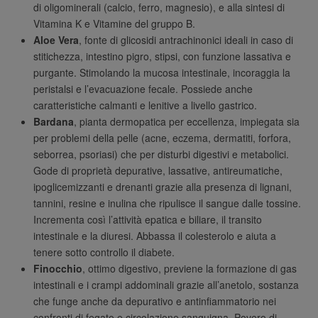
di oligominerali (calcio, ferro, magnesio), e alla sintesi di
Vitamina K e Vitamine del gruppo B.
Aloe Vera
, fonte di glicosidi antrachinonici ideali in caso di
stitichezza, intestino pigro, stipsi, con funzione lassativa e
purgante. Stimolando la mucosa intestinale, incoraggia la
peristalsi e l’evacuazione fecale. Possiede anche
caratteristiche calmanti e lenitive a livello gastrico.
Bardana
, pianta dermopatica per eccellenza, impiegata sia
per problemi della pelle (acne, eczema, dermatiti, forfora,
seborrea, psoriasi) che per disturbi digestivi e metabolici.
Gode di proprietà depurative, lassative, antireumatiche,
ipoglicemizzanti e drenanti grazie alla presenza di lignani,
tannini, resine e inulina che ripulisce il sangue dalle tossine.
Incrementa così l’attività epatica e biliare, il transito
intestinale e la diuresi. Abbassa il colesterolo e aiuta a
tenere sotto controllo il diabete.
Finocchio
, ottimo digestivo, previene la formazione di gas
intestinali e i crampi addominali grazie all’anetolo, sostanza
che funge anche da depurativo e antinfiammatorio nei
confronti di fegato e circolazione sanguigna. Povero di