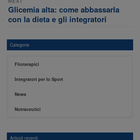
NEXT
Glicemia alta: come abbassarla
Next
post:
con la dieta e gli integratori
Categorie
Fitoterapici
Integratori per lo Sport
News
Nutraceutici
Articoli recenti