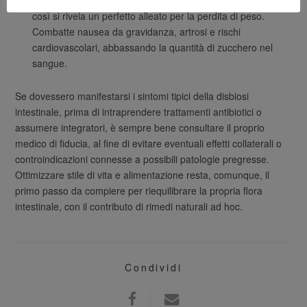
così si rivela un perfetto alleato per la perdita di peso.
Combatte nausea da gravidanza, artrosi e rischi
cardiovascolari, abbassando la quantità di zucchero nel
sangue.
Se dovessero manifestarsi i sintomi tipici della disbiosi
intestinale, prima di intraprendere trattamenti antibiotici o
assumere integratori, è sempre bene consultare il proprio
medico di fiducia, al fine di evitare eventuali effetti collaterali o
controindicazioni connesse a possibili patologie pregresse.
Ottimizzare stile di vita e alimentazione resta, comunque, il
primo passo da compiere per riequilibrare la propria flora
intestinale, con il contributo di rimedi naturali ad hoc.
Condividi