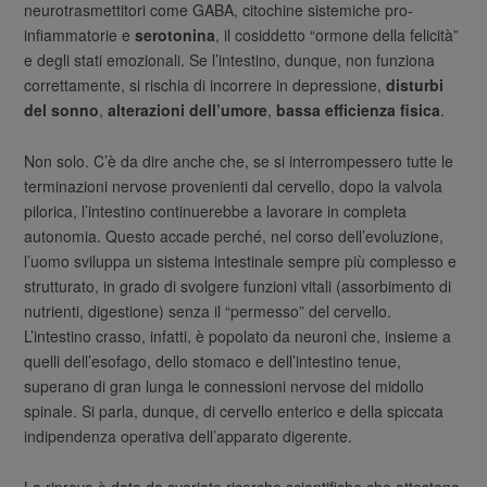
neurotrasmettitori come GABA, citochine sistemiche pro-
infiammatorie e
serotonina
, il cosiddetto “ormone della felicità”
e degli stati emozionali. Se l’intestino, dunque, non funziona
correttamente, si rischia di incorrere in depressione,
disturbi
del sonno
,
alterazioni dell’umore
,
bassa efficienza fisica
.
Non solo. C’è da dire anche che, se si interrompessero tutte le
terminazioni nervose provenienti dal cervello, dopo la valvola
pilorica, l’intestino continuerebbe a lavorare in completa
autonomia. Questo accade perché, nel corso dell’evoluzione,
l’uomo sviluppa un sistema intestinale sempre più complesso e
strutturato, in grado di svolgere funzioni vitali (assorbimento di
nutrienti, digestione) senza il “permesso” del cervello.
L’intestino crasso, infatti, è popolato da neuroni che, insieme a
quelli dell’esofago, dello stomaco e dell’intestino tenue,
superano di gran lunga le connessioni nervose del midollo
spinale. Si parla, dunque, di cervello enterico e della spiccata
indipendenza operativa dell’apparato digerente.
La riprova è data da svariate ricerche scientifiche che attestano