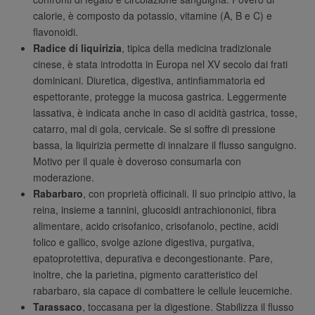
calorie, è composto da potassio, vitamine (A, B e C) e
flavonoidi.
Radice di liquirizia
, tipica della medicina tradizionale
cinese, è stata introdotta in Europa nel XV secolo dai frati
dominicani. Diuretica, digestiva, antinfiammatoria ed
espettorante, protegge la mucosa gastrica. Leggermente
lassativa, è indicata anche in caso di acidità gastrica, tosse,
catarro, mal di gola, cervicale. Se si soffre di pressione
bassa, la liquirizia permette di innalzare il flusso sanguigno.
Motivo per il quale è doveroso consumarla con
moderazione.
Rabarbaro
, con proprietà officinali. Il suo principio attivo, la
reina, insieme a tannini, glucosidi antrachiononici, fibra
alimentare, acido crisofanico, crisofanolo, pectine, acidi
folico e gallico, svolge azione digestiva, purgativa,
epatoprotettiva, depurativa e decongestionante. Pare,
inoltre, che la parietina, pigmento caratteristico del
rabarbaro, sia capace di combattere le cellule leucemiche.
Tarassaco
, toccasana per la digestione. Stabilizza il flusso