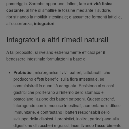
pomeriggio. Sarebbe opportuno, infine, fare
attività fisica
costante
, al fine di smaltire le tossine mediante il sudore,
ripristinando la motilità intestinale; e assumere fermenti lattici e,
all’occorrenza,
integratori
.
Integratori e altri rimedi naturali
A tal proposito, si rivelano estremamente efficaci per il
benessere intestinale formulazioni a base di:
Probiotici
, microrganismi vivi, batteri, lattobacilli, che
producono effetti benefici sulla flora intestinale, se
somministrati in quantità adeguata. Resistono ai succhi
gastrici che proliferano all’interno dello stomaco e
ostacolano l’azione dei batteri patogeni. Questo perché,
interagendo con le mucose intestinali, aumentano le difese
immunitarie, e contrastano i batteri responsabili dello
sviluppo della disbiosi. I probiotici, inoltre, partecipano alla
digestione di zuccheri e grassi, incentivando l’assorbimento