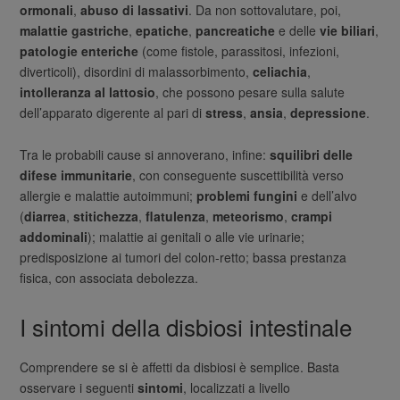
ormonali
,
abuso di lassativi
. Da non sottovalutare, poi,
malattie gastriche
,
epatiche
,
pancreatiche
e delle
vie biliari
,
patologie enteriche
(come fistole, parassitosi, infezioni,
diverticoli), disordini di malassorbimento,
celiachia
,
intolleranza al lattosio
, che possono pesare sulla salute
dell’apparato digerente al pari di
stress
,
ansia
,
depressione
.
Tra le probabili cause si annoverano, infine:
squilibri delle
difese immunitarie
, con conseguente suscettibilità verso
allergie e malattie autoimmuni;
problemi fungini
e dell’alvo
(
diarrea
,
stitichezza
,
flatulenza
,
meteorismo
,
crampi
addominali
); malattie ai genitali o alle vie urinarie;
predisposizione ai tumori del colon-retto; bassa prestanza
fisica, con associata debolezza.
I sintomi della disbiosi intestinale
Comprendere se si è affetti da disbiosi è semplice. Basta
osservare i seguenti
sintomi
, localizzati a livello