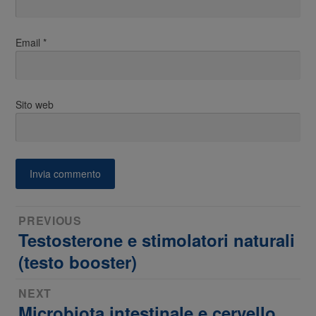
Email
*
Sito web
Navigazione
PREVIOUS
Testosterone e stimolatori naturali
Previous
articoli
post:
(testo booster)
NEXT
Microbiota intestinale e cervello,
Next