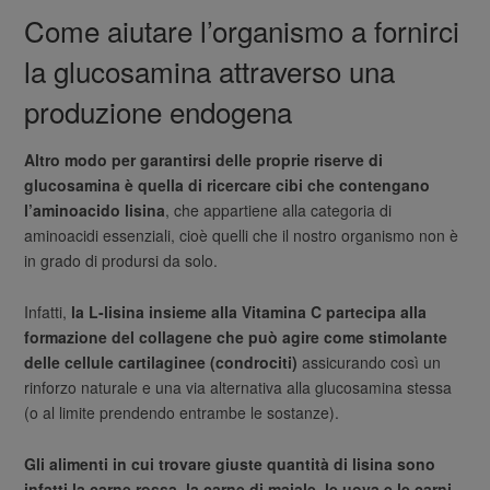
Come aiutare l’organismo a fornirci
la glucosamina attraverso una
produzione endogena
Altro modo per garantirsi delle proprie riserve di
glucosamina è quella di ricercare cibi che contengano
l’aminoacido lisina
, che appartiene alla categoria di
aminoacidi essenziali, cioè quelli che il nostro organismo non è
in grado di prodursi da solo.
Infatti,
la L-lisina insieme alla Vitamina C partecipa alla
formazione del collagene che può agire come stimolante
delle cellule cartilaginee (condrociti)
assicurando così un
rinforzo naturale e una via alternativa alla glucosamina stessa
(o al limite prendendo entrambe le sostanze).
Gli alimenti in cui trovare giuste quantità di lisina sono
infatti la carne rossa, la carne di maiale, le uova e le carni