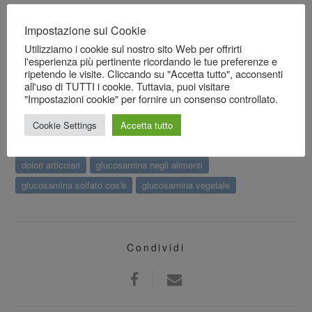
La glucosamina è possibile associarla a farmaci tradizionali e
Impostazione sui Cookie
quindi ci comporta da vero e proprio alleato della nostra salute.
Utilizziamo i cookie sul nostro sito Web per offrirti
Come abbiamo detto è possibile integrare oltre alla
l'esperienza più pertinente ricordando le tue preferenze e
glucosamina (sottoforma di solfato è il sale da preferire in
ripetendo le visite. Cliccando su "Accetta tutto", acconsenti
quanto lo zolfo è fondamentale per gli annessi cutanei (ossa,
all'uso di TUTTI i cookie. Tuttavia, puoi visitare
pelle, cartilagini, etc), la Vitamina C, la L-lisina, gli
Omega-3
, e
"Impostazioni cookie" per fornire un consenso controllato.
un ulteriore donatore di gruppi solforati (contenenti zolfo) come
Cookie Settings
Accetta tutto
il Metilsulfonilmetano.
dolori articolari
glucosamina negli alimenti
glucosamina solfato cos'è
glucosamina vegetale
Condividi