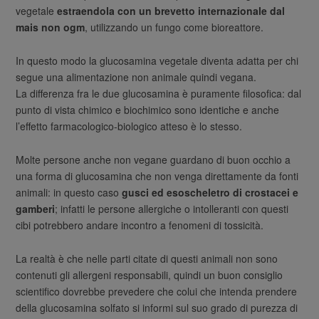
vegetale
estraendola con un brevetto internazionale dal
mais non ogm
, utilizzando un fungo come bioreattore.
In questo modo la glucosamina vegetale diventa adatta per chi
segue una alimentazione non animale quindi vegana.
La differenza fra le due glucosamina è puramente filosofica: dal
punto di vista chimico e biochimico sono identiche e anche
l’effetto farmacologico-biologico atteso è lo stesso.
Molte persone anche non vegane guardano di buon occhio a
una forma di glucosamina che non venga direttamente da fonti
animali: in questo caso
gusci ed esoscheletro di crostacei e
gamberi
; infatti le persone allergiche o intolleranti con questi
cibi potrebbero andare incontro a fenomeni di tossicità.
La realtà è che nelle parti citate di questi animali non sono
contenuti gli allergeni responsabili, quindi un buon consiglio
scientifico dovrebbe prevedere che colui che intenda prendere
della glucosamina solfato si informi sul suo grado di purezza di