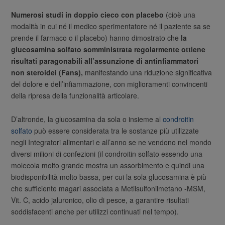
Numerosi studi in doppio cieco con placebo
(cioè una
modalità in cui né il medico sperimentatore né il paziente sa se
prende il farmaco o il placebo) hanno dimostrato che
la
glucosamina solfato somministrata regolarmente ottiene
risultati paragonabili all’assunzione di antinfiammatori
non steroidei (Fans),
manifestando una riduzione significativa
del dolore e dell’infiammazione, con miglioramenti convincenti
della ripresa della funzionalità articolare.
D’altronde, la glucosamina da sola o insieme al
condroitin
solfato
può essere considerata tra le sostanze più utilizzate
negli Integratori alimentari e all’anno se ne vendono nel mondo
diversi milioni di confezioni (il condroitin solfato essendo una
molecola molto grande mostra un assorbimento e quindi una
biodisponibilità molto bassa, per cui la sola glucosamina è più
che sufficiente magari associata a Metilsulfonilmetano -MSM,
Vit. C, acido jaluronico, olio di pesce, a garantire risultati
soddisfacenti anche per utilizzi continuati nel tempo).