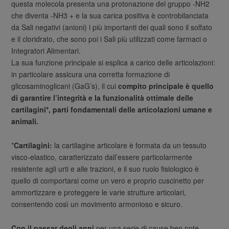
questa molecola presenta una protonazione del gruppo -NH2
che diventa -NH3 + e la sua carica positiva è controbilanciata
da Sali negativi (anioni) i più importanti dei quali sono il solfato
e il cloridrato, che sono poi i Sali più utilizzati come farmaci o
Integratori Alimentari.
La sua funzione principale si esplica a carico delle articolazioni:
in particolare assicura una corretta formazione di
glicosaminoglicani (GaG’s), il cui
compito principale è quello
di garantire l’integrità e la funzionalità ottimale delle
cartilagini*, parti fondamentali delle articolazioni umane e
animali.
*
Cartilagini:
la cartilagine articolare è formata da un tessuto
visco-elastico, caratterizzato dall’essere particolarmente
resistente agli urti e alle trazioni, e il suo ruolo fisiologico è
quello di comportarsi come un vero e proprio cuscinetto per
ammortizzare e proteggere le varie strutture articolari,
consentendo così un movimento armonioso e sicuro.
Con il passar degli anni
per una serie di cause ben note