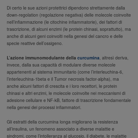
Di certo le sue azioni protettrici dipendono strettamente dalla
down-regolation (regolazione negativa) delle molecole coinvolte
nell’infiammazione (le citochine infiammatorie), dei fattori di
trascrizione, di alcuni enzimi (le protein chinasi, soprattutto), ma
anche di alcuni geni coinvolti nella genesi del cancro e delle
specie reattive dell’ossigeno.
L’azione immunomodulante della
curcumina
, altresì deriva,
invece, dalla sua capacità di modulare diverse molecole
appartenenti al sistema immunitario (come l’interleuchina-6,
l’interleuchina-1beta e il Tumor necrosis factor-alpha), ma
anche alcuni fattori di crescita e i loro recettori, le protein
chinasi e altri enzimi, le molecole coinvolte nei meccanismi di
adesione cellulare e NF-kB, fattore di trascrizione fondamentale
nella genesi dei processi infiammatori.
Gli estratti della curcumina longa migliorano la resistenza
all’insulina, un fenomeno associato a diverse malattie e
sindromi, come l’intolleranza al glucosio, il diabete, le malattie