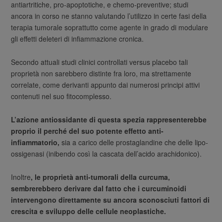
antiartritiche, pro-apoptotiche, e chemo-preventive; studi
ancora in corso ne stanno valutando l’utilizzo in certe fasi della
terapia tumorale soprattutto come agente in grado di modulare
gli effetti deleteri di infiammazione cronica.
Secondo attuali studi clinici controllati versus placebo tali
proprietà non sarebbero distinte fra loro, ma strettamente
correlate, come derivanti appunto dai numerosi principi attivi
contenuti nel suo fitocomplesso.
L’azione antiossidante di questa spezia rappresenterebbe
proprio il perché del suo potente effetto anti-
infiammatorio,
sia a carico delle prostaglandine che delle lipo-
ossigenasi (inibendo così la cascata dell’acido arachidonico).
Inoltre
, le proprietà anti-tumorali della curcuma,
sembrerebbero derivare dal fatto che i curcuminoidi
intervengono direttamente su ancora sconosciuti fattori di
crescita e sviluppo delle cellule neoplastiche.