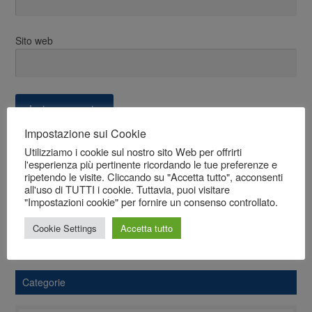
Sito web
Impostazione sui Cookie
Navigazione
Utilizziamo i cookie sul nostro sito Web per offrirti
PREVIOUS
l'esperienza più pertinente ricordando le tue preferenze e
Ashwagandha
Previous
articoli
ripetendo le visite. Cliccando su "Accetta tutto", acconsenti
post:
all'uso di TUTTI i cookie. Tuttavia, puoi visitare
"Impostazioni cookie" per fornire un consenso controllato.
NEXT
Boswellia serrata
Next
Cookie Settings
Accetta tutto
post:
Categorie