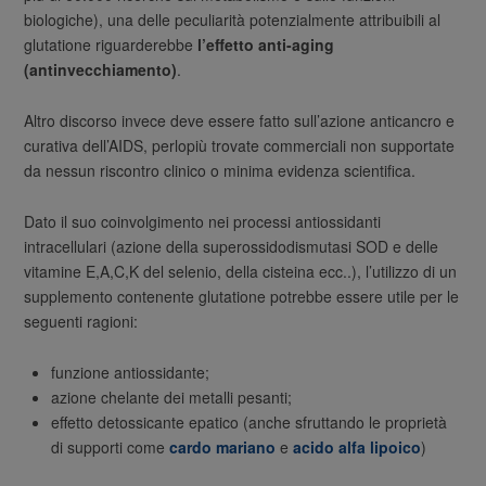
biologiche), una delle peculiarità potenzialmente attribuibili al
glutatione riguarderebbe
l’effetto anti-aging
(antinvecchiamento)
.
Altro discorso invece deve essere fatto sull’azione anticancro e
curativa dell’AIDS, perlopiù trovate commerciali non supportate
da nessun riscontro clinico o minima evidenza scientifica.
Dato il suo coinvolgimento nei processi antiossidanti
intracellulari (azione della superossidodismutasi SOD e delle
vitamine E,A,C,K del selenio, della cisteina ecc..), l’utilizzo di un
supplemento contenente glutatione potrebbe essere utile per le
seguenti ragioni:
funzione antiossidante;
azione chelante dei metalli pesanti;
effetto detossicante epatico (anche sfruttando le proprietà
di supporti come
cardo mariano
e
acido alfa lipoico
)