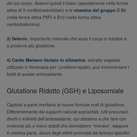
del tuo corpo. Assumi quindi il folato (specialmente nella forma
attiva di 5 metiltetraidrofolato) e le
vitamine del gruppo
B B6
(nella forma attiva P5P) e B12 (nella forma attiva
metilcobalamina).
3) Selenio
, importante minerale che aiuta il corpo a riciclare e
a produrre più glutatione.
4)
Cardo Mariano titolato in silimarina
, estratto vegetale
utilizzato in fitoterapia per i problemi epatici, può incrementare i
livelli di questo antiossidante.
Glutatione Ridotto (GSH) e Liposomiale
Capitolo a parte meritano le nuove formule orali di glutatione.
Differentemente dai supporti naturali sopracitati, tutti precursori
diretti o indiretti dell’antiossidante, qui abbiamo a che fare con
molecole più o meno stabili che dovrebbero “mimare”, seppure
in minima parte, alcuni degli effetti promossi da farmaci specifici