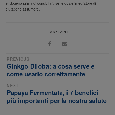
endogena prima di consigliarti se, e quale integratore di
glutatione assumere.
Condividi
Navigazione
PREVIOUS
Ginkgo Biloba: a cosa serve e
Previous
articoli
post:
come usarlo correttamente
NEXT
Papaya Fermentata, i 7 benefici
Next
post:
più importanti per la nostra salute