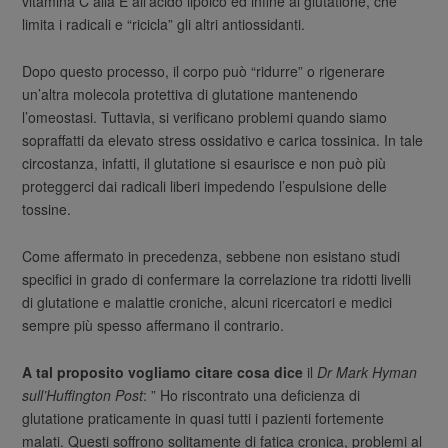
vitamina C alla E all’acido lipoico ed infine al glutatione, che
limita i radicali e “ricicla” gli altri antiossidanti.
Dopo questo processo, il corpo può “ridurre” o rigenerare
un’altra molecola protettiva di glutatione mantenendo
l’omeostasi. Tuttavia, si verificano problemi quando siamo
sopraffatti da elevato stress ossidativo e carica tossinica. In tale
circostanza, infatti, il glutatione si esaurisce e non può più
proteggerci dai radicali liberi impedendo l’espulsione delle
tossine.
Come affermato in precedenza, sebbene non esistano studi
specifici in grado di confermare la correlazione tra ridotti livelli
di glutatione e malattie croniche, alcuni ricercatori e medici
sempre più spesso affermano il contrario.
A tal proposito vogliamo citare cosa dice
il
Dr Mark Hyman
sull’Huffington Post
: ” Ho riscontrato una deficienza di
glutatione praticamente in quasi tutti i pazienti fortemente
malati. Questi soffrono solitamente di fatica cronica, problemi al