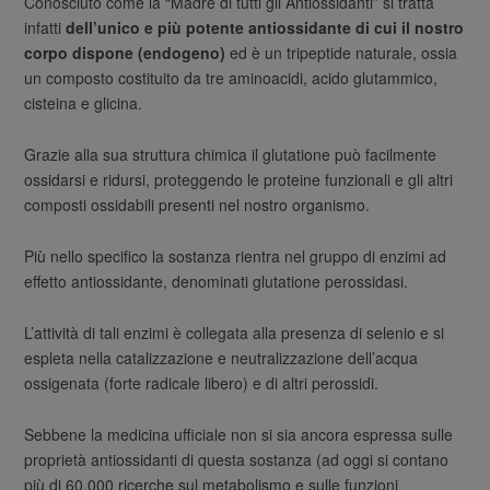
Conosciuto come la “Madre di tutti gli Antiossidanti” si tratta
infatti
dell’unico e più potente antiossidante di cui il nostro
corpo dispone (endogeno)
ed è un tripeptide naturale, ossia
un composto costituito da tre aminoacidi, acido glutammico,
cisteina e glicina.
Grazie alla sua struttura chimica il glutatione può facilmente
ossidarsi e ridursi, proteggendo le proteine funzionali e gli altri
composti ossidabili presenti nel nostro organismo.
Più nello specifico la sostanza rientra nel gruppo di enzimi ad
effetto antiossidante, denominati glutatione perossidasi.
L’attività di tali enzimi è collegata alla presenza di selenio e si
espleta nella catalizzazione e neutralizzazione dell’acqua
ossigenata (forte radicale libero) e di altri perossidi.
Sebbene la medicina ufficiale non si sia ancora espressa sulle
proprietà antiossidanti di questa sostanza (ad oggi si contano
più di 60.000 ricerche sul metabolismo e sulle funzioni