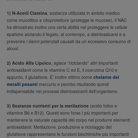
1) N-Acetil Cisteina
, sostanza utilizzata in ambito medico
come mucolitico e citoprotettore (protegge le mucose), il NAC
ha dimostrato inoltre una certa abilità nel proteggere le cellule
epatiche aiutando il fegato, al contempo, a disintossicarsi e a
prevenire i danni potenziali causati da un eccessivo consumo di
alcool.
2) Acido Alfa Lipoico
, agisce “riciclando” altri importanti
antiossidanti come le vitamine C ed E, il coenzima Q10 e
appunto, il glutatione. E’ inoltre ottimo come
chelante dei
metalli pesanti
mercurio e piombo risultando quindi
indispensabile nei processi disintossicanti dell’organismo.
3) Sostanze nutrienti per la metilazione
(acido folico e
vitamine B6 e B12). Questi sono forse i più importanti per
mantenere la naturale capacità del corpo nel produrre elementi
antiossidanti. Metilazione, produzione e riciclaggio del
glutatione rappresentano le funzioni biochimiche più importanti