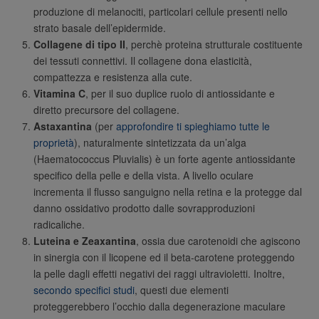
produzione di melanociti, particolari cellule presenti nello
strato basale dell’epidermide.
Collagene di tipo II
, perchè proteina strutturale costituente
dei tessuti connettivi. Il collagene dona elasticità,
compattezza e resistenza alla cute.
Vitamina C
, per il suo duplice ruolo di antiossidante e
diretto precursore del collagene.
Astaxantina
(per
approfondire ti spieghiamo tutte le
proprietà
), naturalmente sintetizzata da un’alga
(Haematococcus Pluvialis) è un forte agente antiossidante
specifico della pelle e della vista. A livello oculare
incrementa il flusso sanguigno nella retina e la protegge dal
danno ossidativo prodotto dalle sovrapproduzioni
radicaliche.
Luteina e Zeaxantina
, ossia due carotenoidi che agiscono
in sinergia con il licopene ed il beta-carotene proteggendo
la pelle dagli effetti negativi dei raggi ultravioletti. Inoltre,
secondo specifici studi
, questi due elementi
proteggerebbero l’occhio dalla degenerazione maculare