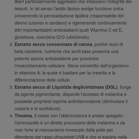
liberi particolarmente aggressivi che intaccano l’integrità dei
tessuti. In tal senso l’acido lipoico svolge funzione unica
prevenendo la perossidazione lipidica (responsabile del
danno cutaneo e cardiaco) e rigenerando continuamente
altri importantissimi antiossidanti quali Vitamina C ed E,
glutatione, coenzima Q10 (ubichinolo).
Estratto secco concentrato di carota
, poichè ricco di
beta carotene, nutriente che anch’esso presenta una
potente azione antiossidante per prevenire
l’invecchiamento cellulare. Viene convertito dall’organismo
in vitamina A, la quale è basilare per la crescita e la
differenziazione delle cellule.
Estratto secco di Liquirizia deglicirrizinata (DGL)
, funge
da agente pigmentante, disperde l’eccesso di melanina e
possiede proprietà topiche antinfiammatorie (diminuisce il
rossore e le scottature).
Tirosina
, il nesso con l’abbronzatura è presto spiegato;
l’aminoacido è un diretto precursore della melanina e da
man forte al meccanismo innescato dalla pelle per
difendersi dai raggi ultravioletti UVB e che si espleta nella