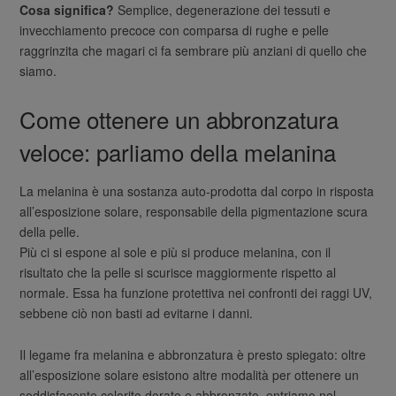
Cosa significa?
Semplice, degenerazione dei tessuti e
invecchiamento precoce con comparsa di rughe e pelle
raggrinzita che magari ci fa sembrare più anziani di quello che
siamo.
Come ottenere un abbronzatura
veloce: parliamo della melanina
La melanina è una sostanza auto-prodotta dal corpo in risposta
all’esposizione solare, responsabile della pigmentazione scura
della pelle.
Più ci si espone al sole e più si produce melanina, con il
risultato che la pelle si scurisce maggiormente rispetto al
normale. Essa ha funzione protettiva nei confronti dei raggi UV,
sebbene ciò non basti ad evitarne i danni.
Il legame fra melanina e abbronzatura è presto spiegato: oltre
all’esposizione solare esistono altre modalità per ottenere un
soddisfacente colorito dorato e abbronzato, entriamo nel