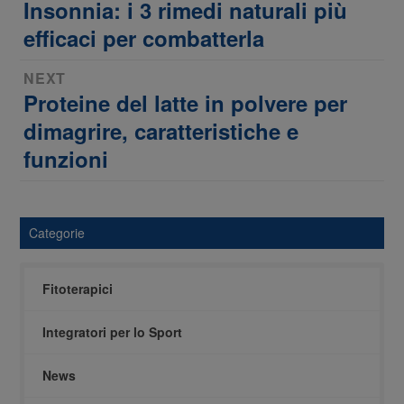
Insonnia: i 3 rimedi naturali più
Previous
articoli
post:
efficaci per combatterla
NEXT
Proteine del latte in polvere per
Next
post:
dimagrire, caratteristiche e
funzioni
Categorie
Fitoterapici
Integratori per lo Sport
News