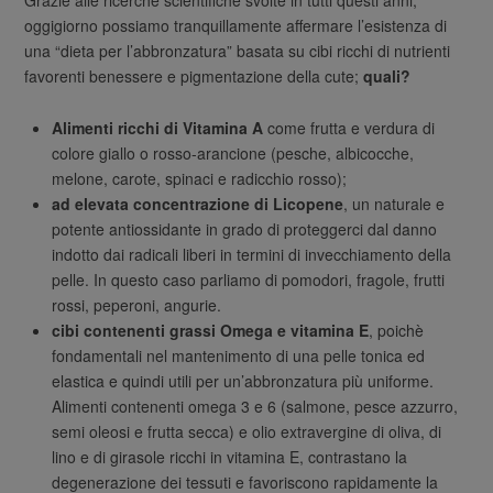
oggigiorno possiamo tranquillamente affermare l’esistenza di
una “dieta per l’abbronzatura” basata su cibi ricchi di nutrienti
favorenti benessere e pigmentazione della cute;
quali?
Alimenti ricchi di Vitamina A
come frutta e verdura di
colore giallo o rosso-arancione (pesche, albicocche,
melone, carote, spinaci e radicchio rosso);
ad elevata concentrazione di Licopene
, un naturale e
potente antiossidante in grado di proteggerci dal danno
indotto dai radicali liberi in termini di invecchiamento della
pelle. In questo caso parliamo di pomodori, fragole, frutti
rossi, peperoni, angurie.
cibi contenenti
grassi Omega
e vitamina E
, poichè
fondamentali nel mantenimento di una pelle tonica ed
elastica e quindi utili per un’abbronzatura più uniforme.
Alimenti contenenti omega 3 e 6 (salmone, pesce azzurro,
semi oleosi e frutta secca) e olio extravergine di oliva, di
lino e di girasole ricchi in vitamina E, contrastano la
degenerazione dei tessuti e favoriscono rapidamente la