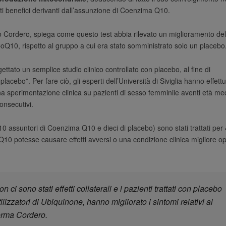
fetti benefici derivanti dall’assunzione di Coenzima Q10.
io Cordero, spiega come questo test abbia rilevato un miglioramento del
oQ10, rispetto al gruppo a cui era stato somministrato solo un placebo
tato un semplice studio clinico controllato con placebo, al fine di
cebo”. Per fare ciò, gli esperti dell’Università di Siviglia hanno effett
 una sperimentazione clinica su pazienti di sesso femminile aventi età me
onsecutivi.
 (10 assuntori di Coenzima Q10 e dieci di placebo) sono stati trattati per
Q10 potesse causare effetti avversi o una condizione clinica migliore o
i sono stati effetti collaterali e i pazienti trattati con placebo
ilizzatori di Ubiquinone, hanno migliorato i sintomi relativi al
ferma Cordero.