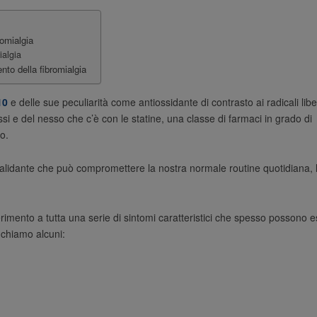
romialgia
ialgia
ento della fibromialgia
10
e delle sue peculiarità come antiossidante di contrasto ai radicali libe
i e del nesso che c’è con le statine, una classe di farmaci in grado di
o.
validante che può compromettere la nostra normale routine quotidiana, 
imento a tutta una serie di sintomi caratteristici che spesso possono 
nchiamo alcuni: