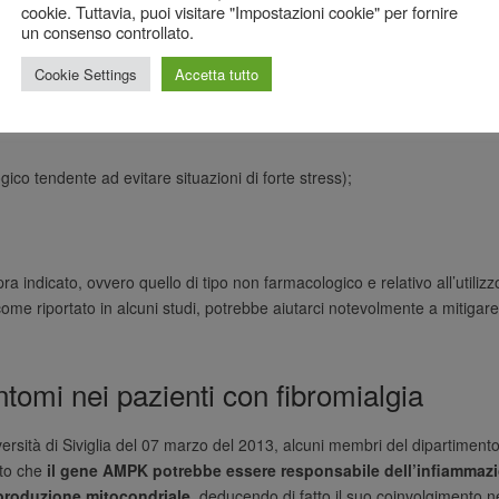
cookie. Tuttavia, puoi visitare "Impostazioni cookie" per fornire
un consenso controllato.
 e sintomi della fibromialgia
Cookie Settings
Accetta tutto
ue Against Rheumatism, il trattamento della fibromialgia consiste
viso in tre fasi ben delineate:
ico tendente ad evitare situazioni di forte stress);
 indicato, ovvero quello di tipo non farmacologico e relativo all’utilizz
ome riportato in alcuni studi, potrebbe aiutarci notevolmente a mitigare
ntomi nei pazienti con fibromialgia
iversità di Siviglia del 07 marzo del 2013, alcuni membri del dipartimento
rto che
il gene AMPK potrebbe essere responsabile dell’infiammaz
a produzione mitocondriale
, deducendo di fatto il suo coinvolgimento n