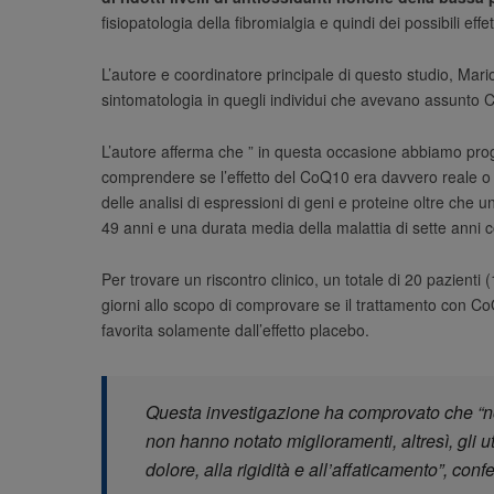
fisiopatologia della fibromialgia e quindi dei possibili ef
L’autore e coordinatore principale di questo studio, Mar
sintomatologia in quegli individui che avevano assunto C
L’autore afferma che ” in questa occasione abbiamo proget
comprendere se l’effetto del CoQ10 era davvero reale o pla
delle analisi di espressioni di geni e proteine oltre che
49 anni e una durata media della malattia di sette anni c
Per trovare un riscontro clinico, un totale di 20 pazienti
giorni allo scopo di comprovare se il trattamento con Co
favorita solamente dall’effetto placebo.
Questa investigazione ha comprovato che “non c
non hanno notato miglioramenti, altresì, gli ut
dolore, alla rigidità e all’affaticamento”, con