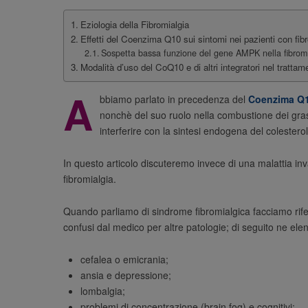
Eziologia della Fibromialgia
Effetti del Coenzima Q10 sui sintomi nei pazienti con fib
Sospetta bassa funzione del gene AMPK nella fibrom
Modalità d’uso del CoQ10 e di altri integratori nel trattam
A
bbiamo parlato in precedenza del
Coenzima Q
nonchè del suo ruolo nella combustione dei grass
interferire con la sintesi endogena del colesterol
In questo articolo discuteremo invece di una malattia in
fibromialgia.
Quando parliamo di sindrome fibromialgica facciamo rifer
confusi dal medico per altre patologie; di seguito ne ele
cefalea o emicrania;
ansia e depressione;
lombalgia;
problemi di concentrazione (brain fog) e cognitivi;