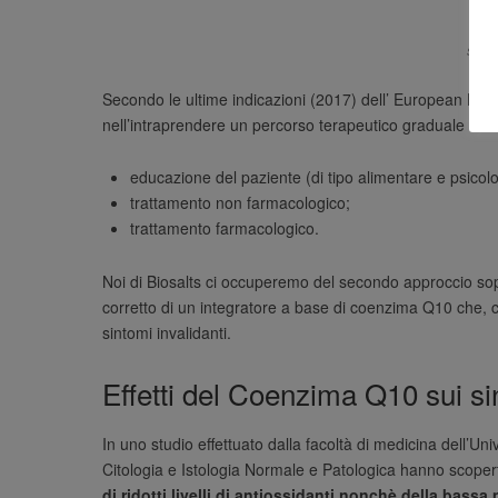
segni
Secondo le ultime indicazioni (2017) dell’ European Leag
nell’intraprendere un percorso terapeutico graduale suddi
educazione del paziente (di tipo alimentare e psicolog
trattamento non farmacologico;
trattamento farmacologico.
Noi di Biosalts ci occuperemo del secondo approccio sopra
corretto di un integratore a base di coenzima Q10 che, c
sintomi invalidanti.
Effetti del Coenzima Q10 sui si
In uno studio effettuato dalla facoltà di medicina dell’Un
Citologia e Istologia Normale e Patologica hanno scope
di ridotti livelli di antiossidanti nonchè della bass