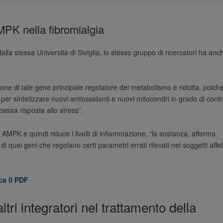
PK nella fibromialgia
lla stessa Università di Siviglia, lo stesso gruppo di ricercatori ha anc
ne di tale gene principale regolatore del metabolismo è ridotta, poichè 
per sintetizzare nuovi antiossidanti e nuovi mitocondri in grado di contr
assa risposta allo stress”.
 AMPK e quindi riduce i livelli di infiammazione, “la sostanza, afferma
di quei geni che regolano certi parametri errati rilevati nei soggetti affet
ca il PDF
tri integratori nel trattamento della